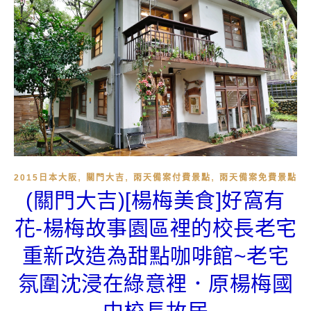
,
,
,
2015日本大阪
關門大吉
雨天備案付費景點
雨天備案免費景點
(關門大吉)[楊梅美食]好窩有
花-楊梅故事園區裡的校長老宅
重新改造為甜點咖啡館~老宅
氛圍沈浸在綠意裡．原楊梅國