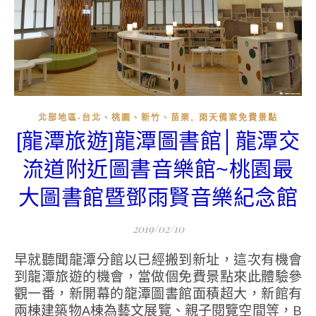
,
北部地區-台北、桃園、新竹、苗栗
雨天備案免費景點
[龍潭旅遊]龍潭圖書館│龍潭交
流道附近圖書音樂館~桃園最
大圖書館暨鄧雨賢音樂紀念館
2019/02/10
早就聽聞龍潭分館以已經搬到新址，這次有機會
到龍潭旅遊的機會，當做個免費景點來此體驗參
觀一番，新開幕的龍潭圖書館面積超大，新館有
兩棟建築物A棟為藝文展覽、親子閱覽空間等，B