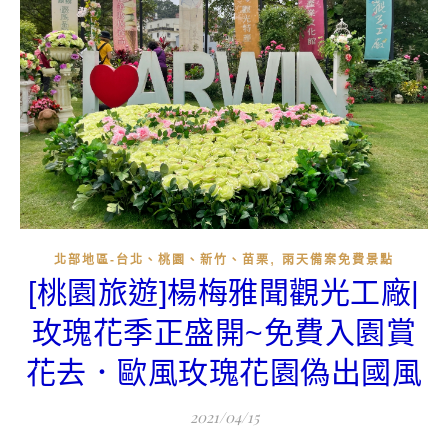
,
北部地區-台北、桃園、新竹、苗栗
雨天備案免費景點
[桃園旅遊]楊梅雅聞觀光工廠|
玫瑰花季正盛開~免費入園賞
花去．歐風玫瑰花園偽出國風
2021/04/15