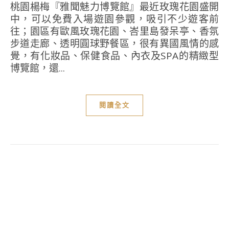
桃園楊梅『雅聞魅力博覽館』最近玫瑰花園盛開
中，可以免費入場遊園參觀，吸引不少遊客前
往；園區有歐風玫瑰花園、峇里島發呆亭、香氛
步道走廊、透明圓球野餐區，很有異國風情的感
覺，有化妝品、保健食品、內衣及SPA的精緻型
博覽館，還...
閱讀全文