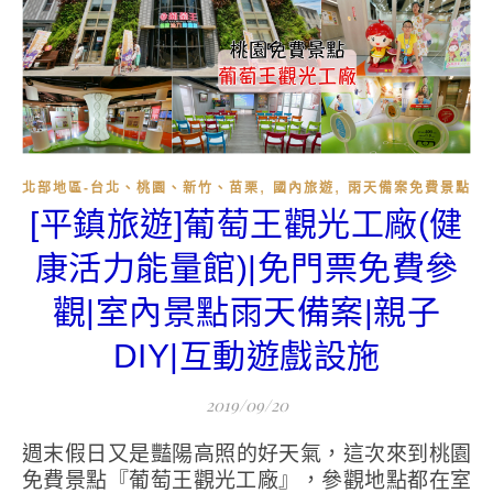
,
,
北部地區-台北、桃園、新竹、苗栗
國內旅遊
雨天備案免費景點
[平鎮旅遊]葡萄王觀光工廠(健
康活力能量館)|免門票免費參
觀|室內景點雨天備案|親子
DIY|互動遊戲設施
2019/09/20
週末假日又是豔陽高照的好天氣，這次來到桃園
免費景點『葡萄王觀光工廠』，參觀地點都在室