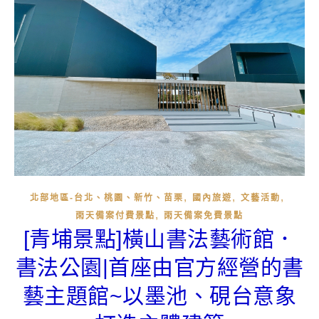
,
,
,
北部地區-台北、桃園、新竹、苗栗
國內旅遊
文藝活動
,
雨天備案付費景點
雨天備案免費景點
[青埔景點]橫山書法藝術館．
書法公園|首座由官方經營的書
藝主題館~以墨池、硯台意象