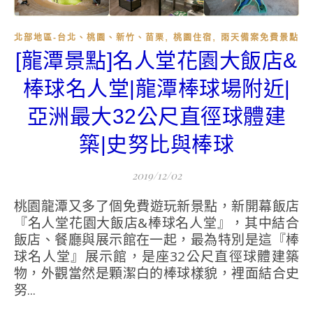
,
,
北部地區-台北、桃園、新竹、苗栗
桃園住宿
雨天備案免費景點
[龍潭景點]名人堂花園大飯店&
棒球名人堂|龍潭棒球場附近|
亞洲最大32公尺直徑球體建
築|史努比與棒球
2019/12/02
桃園龍潭又多了個免費遊玩新景點，新開幕飯店
『名人堂花園大飯店&棒球名人堂』，其中結合
飯店、餐廳與展示館在一起，最為特別是這『棒
球名人堂』展示館，是座32公尺直徑球體建築
物，外觀當然是顆潔白的棒球樣貌，裡面結合史
努...