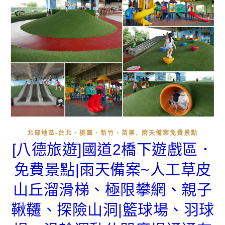
,
北部地區-台北、桃園、新竹、苗栗
雨天備案免費景點
[八德旅遊]國道2橋下遊戲區．
免費景點|雨天備案~人工草皮
山丘溜滑梯、極限攀網、親子
鞦韆、探險山洞|籃球場、羽球