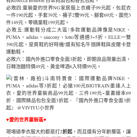
有Rebecca Bonbon 日本狗頭包和各式包款。
必敗四:童裝愛的世界NG家居服上衣褲子99元起，包屁衣
一件190元起、手套39元、襪子2雙99元、腳套69元、圍兜3
件149元，零碼童鞋199元起。
必敗五:運動鞋分成二大區!多款運動品牌像是NIKE、
PUMA、adidas、saucony、lotto等通通3~5折，ELLE一雙
390元起，是買鞋的好時機!還有知名牛頭牌鞋與皮爾卡登
運動鞋。
必敗六：國內外進口零食全面3折起，即期良品限量出清，
日韓泡麵特價49元、黃金啤酒6入特價99元。
♥愛的世界童裝區♥
折起
現場過季衣服大約都是打2
，而且還有分年齡層區，讓