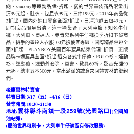
納、saucony等運動品牌3折起，愛的世界童裝商品限量出
清99元起，肚衣、包屁衣99元、三件199元，2015年商品從
2折起，國內外進口零食全面3折起，日清泡麵五包49元，
即期良品限量出清，這一場集合了大列車旗下知名牛仔
褲，大列車、墨達人、赤青鬼系列牛仔褲換季折扣下殺商
品，搶手的墨達人衣服100元撿便宜專區，國際精品包包全
面3折起，PLAYBOY美國百年寢具結束代理1折價，正版
品牌卡通寢具全面3折起!還有各式牛仔褲、POLO衫、運動
衫、運動褲、運動外套等，童書、教具69折，影音光碟99
元起，繪本五本300元，拿出滿滿的誠意來回饋雲林的鄉親
們~
老鷹雲林特賣會
特賣日期:3/17（五）~4/16（日）
營業時間:10:30~21:30
地址:
(全國加
雲林縣斗南鎮一段259號(光興路口)
油站旁)
(愛的世界可刷卡，大列車牛仔褲區有修改服務)