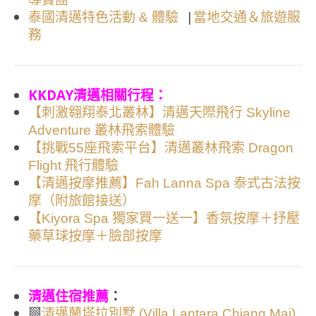
|
泰國清邁特色活動 & 體驗
當地交通＆旅遊服
務
KKDAY清邁相關行程：
【刺激翱翔泰北叢林】清邁天際飛行 Skyline
Adventure 叢林飛索體驗
【挑戰55座飛索平台】清邁叢林飛索 Dragon
Flight 飛行體驗
【清邁按摩推薦】Fah Lanna Spa 泰式古法按
摩（附旅館接送）
【Kiyora Spa 獨家買一送一】香氛按摩＋抒壓
藥草球按摩＋臉部按摩
清邁住宿推薦
：
▩
清邁蘭塔拉別墅 (Villa Lantara Chiang Mai)