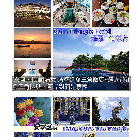
[泰國．住宿]清萊-清盛暹羅三角飯店~遴近神祕
金三角區域．河岸對面是寮國