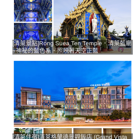
[清萊景點]Rong Suea Ten Temple．清萊藍廟
~神祕的藍色系．照映著天空正藍
[清萊住宿]清萊格蘭德景觀飯店 (Grand Vista