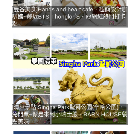
[曼谷美食]Hands and heart cafe．極簡設計咖
啡館~鄰近BTS-Thonglor站．IG網紅熱門打卡
點
[清萊景點]Singha Park聖獅公園(辛哈公園)．
免門票~像是來到小瑞士般．BARN HOUSE餐
點美味