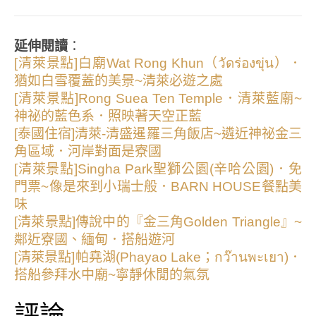
延伸閱讀
：
[清萊景點]白廟Wat Rong Khun（วัดร่องขุ่น）．
猶如白雪覆蓋的美景~清萊必遊之處
[清萊景點]Rong Suea Ten Temple．清萊藍廟~
神祕的藍色系．照映著天空正藍
[泰國住宿]清萊-清盛暹羅三角飯店~遴近神祕金三
角區域．河岸對面是寮國
[清萊景點]Singha Park聖獅公園(辛哈公園)．免
門票~像是來到小瑞士般．BARN HOUSE餐點美
味
[清萊景點]傳說中的『金三角Golden Triangle』~
鄰近寮國、緬甸．搭船遊河
[清萊景點]帕堯湖(Phayao Lake；กว๊านพะเยา)．
搭船參拜水中廟~寧靜休閒的氣氛
評論