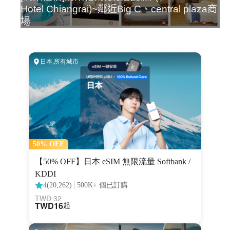
Hotel Chiangrai)~鄰近Big C、central plaza商
場