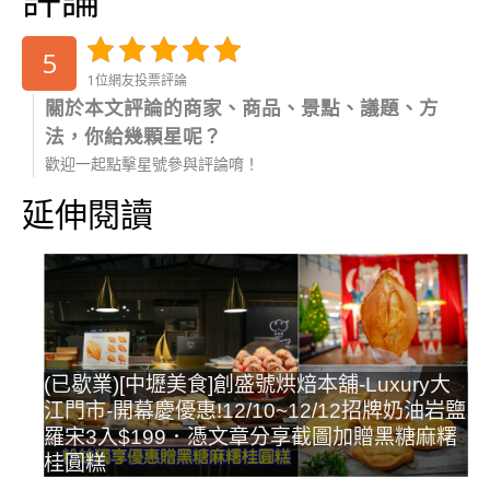
5
1位網友投票評論
關於本文評論的商家、商品、景點、議題、方
法，你給幾顆星呢？
歡迎一起點擊星號參與評論唷！
延伸閱讀
(已歇業)[中壢美食]創盛號烘焙本舖-Luxury大
江門市-開幕慶優惠!12/10~12/12招牌奶油岩鹽
羅宋3入$199．憑文章分享截圖加贈黑糖麻糬
桂圓糕