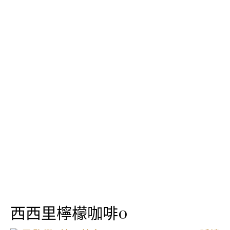
西西里檸檬咖啡0