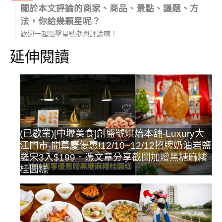
關於本文評論的商家、商品、景點、議題、方
法，你給幾顆星呢？
歡迎一起點擊星號參與評論唷！
延伸閱讀
(已歇業)[中壢美食]創盛號烘焙本舖-Luxury大
江門市-開幕慶優惠!12/10~12/12招牌奶油岩鹽
羅宋3入$199．憑文章分享截圖加贈黑糖麻糬
桂圓糕