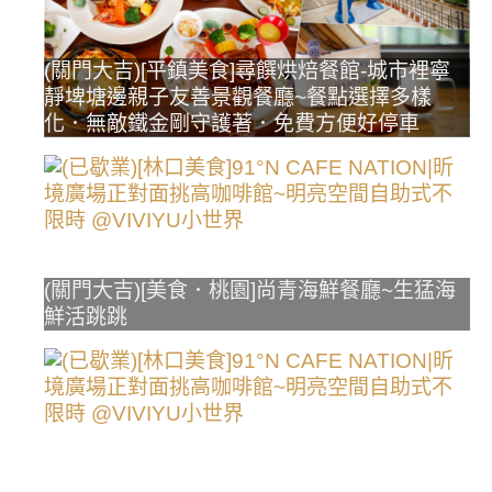
(關門大吉)[平鎮美食]尋饌烘焙餐館-城市裡寧
靜埤塘邊親子友善景觀餐廳~餐點選擇多樣
化．無敵鐵金剛守護著．免費方便好停車
(關門大吉)[美食．桃園]尚青海鮮餐廳~生猛海
鮮活跳跳