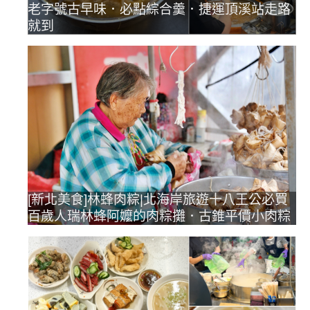
老字號古早味．必點綜合羹．捷運頂溪站走路
就到
[新北美食]林蜂肉粽|北海岸旅遊十八王公必買
百歲人瑞林蜂阿嬤的肉粽攤．古錐平價小肉粽