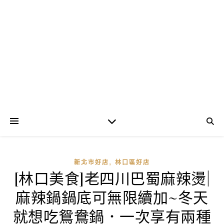
,
新北市好店
林口區好店
[林口美食]老四川巴蜀麻辣燙|
麻辣鍋鍋底可無限續加~冬天
就想吃鴛鴦鍋．一次享有兩種