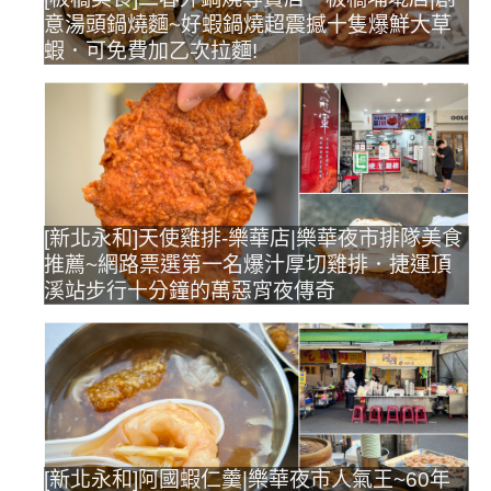
意湯頭鍋燒麵~好蝦鍋燒超震撼十隻爆鮮大草
蝦．可免費加乙次拉麵!
[新北永和]天使雞排-樂華店|樂華夜市排隊美食
推薦~網路票選第一名爆汁厚切雞排．捷運頂
溪站步行十分鐘的萬惡宵夜傳奇
[新北永和]阿國蝦仁羹|樂華夜市人氣王~60年