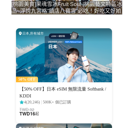
[桃園美食]果魂雪冰Fruit Soul |桃園藝文特區冰
品~浮誇九宮格”鎮店八寶雪”必吃！好吃又好拍