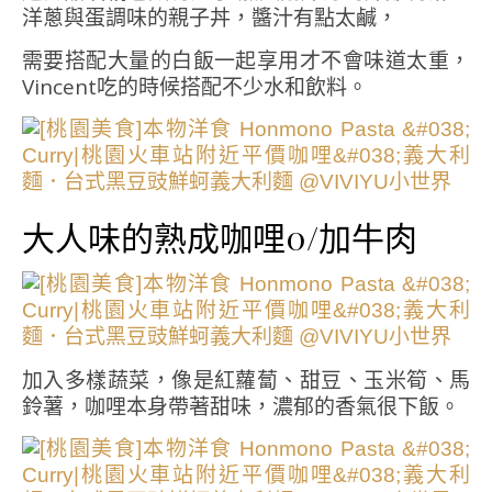
洋蔥與蛋調味的親子丼，醬汁有點太鹹，
需要搭配大量的白飯一起享用才不會味道太重，
Vincent吃的時候搭配不少水和飲料。
大人味的熟成咖哩0/加牛肉
加入多樣蔬菜，像是紅蘿蔔、甜豆、玉米筍、馬
鈴薯，咖哩本身帶著甜味，濃郁的香氣很下飯。