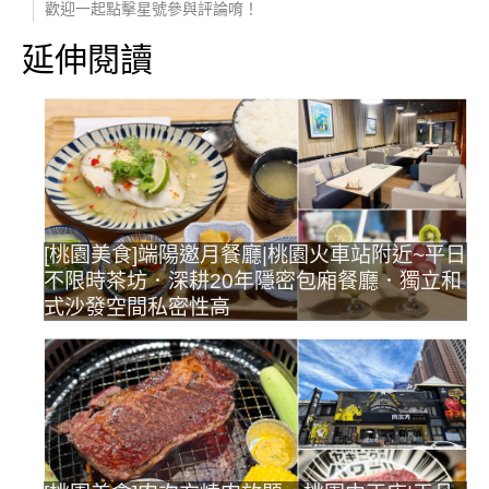
歡迎一起點擊星號參與評論唷！
延伸閱讀
[桃園美食]端陽邀月餐廳|桃園火車站附近~平日
不限時茶坊．深耕20年隱密包廂餐廳．獨立和
式沙發空間私密性高