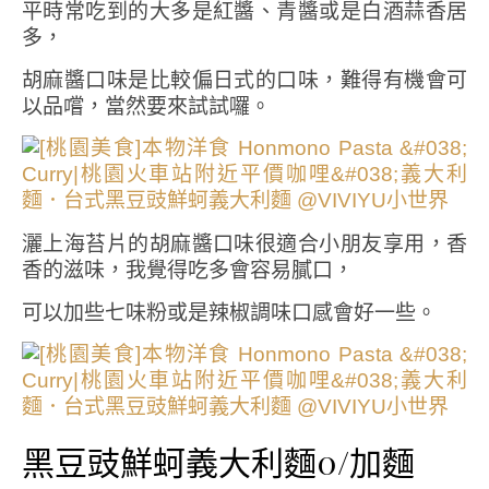
平時常吃到的大多是紅醬、青醬或是白酒蒜香居
多，
胡麻醬口味是比較偏日式的口味，難得有機會可
以品嚐，當然要來試試囉。
灑上海苔片的胡麻醬口味很適合小朋友享用，香
香的滋味，我覺得吃多會容易膩口，
可以加些七味粉或是辣椒調味口感會好一些。
黑豆豉鮮蚵義大利麵0/加麵