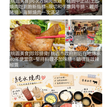
[桃園美食]肉次方燒肉放題．桃園中正店|王品
燒肉吃到飽新指標~現切和牛嫩肩牛排、戰斧
豬排、海鮮燒肉一次滿足
[桃園美食]珍珍排骨| 桃園市政府附近在地傳承
40年便當店~堅持料理不加味精！銷魂豆豉辣
椒醬