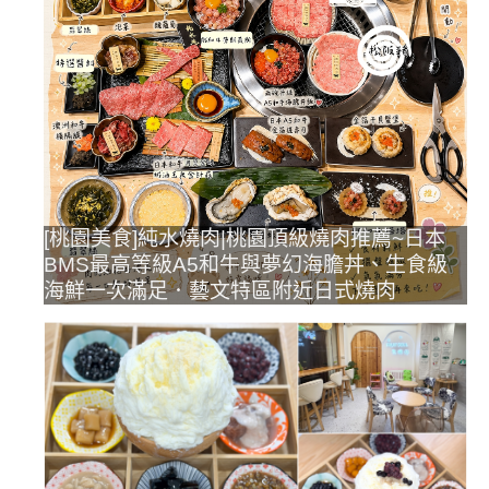
[桃園美食]純水燒肉|桃園頂級燒肉推薦~日本
BMS最高等級A5和牛與夢幻海膽丼、生食級
海鮮一次滿足．藝文特區附近日式燒肉