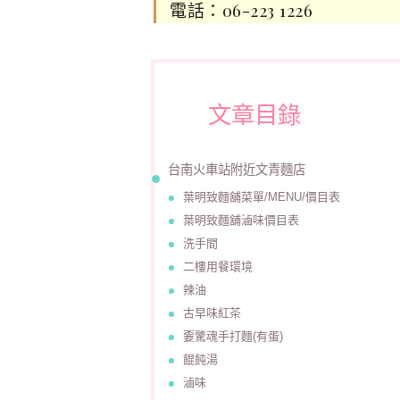
電話：06-223 1226
文章目錄
台南火車站附近文青麵店
葉明致麵舖菜單/MENU/價目表
葉明致麵舖滷味價目表
洗手間
二樓用餐環境
辣油
古早味紅茶
嫑驚魂手打麵(有蛋)
餛飩湯
滷味