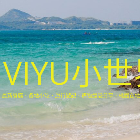
IVIYU小
新餐廳、各地小吃、旅行遊記、購物經驗分享．桃園在地部落客(Ta