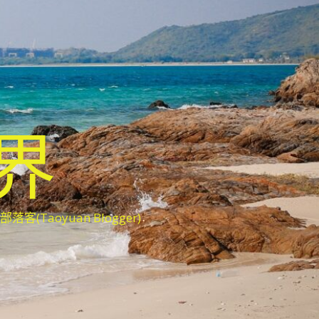
世界
oyuan Blogger)