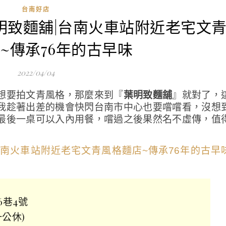
台南好店
葉明致麵舖|台南火車站附近老宅文
~傳承76年的古早味
2022/04/04
想要拍文青風格，那麼來到『
葉明致麵舖
』就對了，
我趁著出差的機會快閃台南市中心也要嚐嚐看，沒想
最後一桌可以入內用餐，嚐過之後果然名不虛傳，值
6巷4號
一公休)