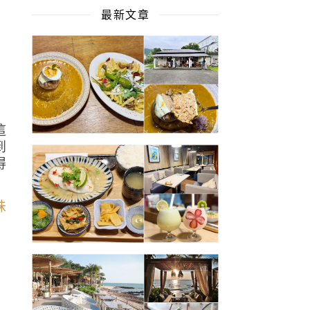
最新文章
青
這
到
得