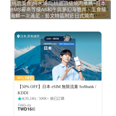
[桃園美食]純水燒肉|桃園頂級燒肉推薦~日本
BMS最高等級A5和牛與夢幻海膽丼、生食級
海鮮一次滿足．藝文特區附近日式燒肉