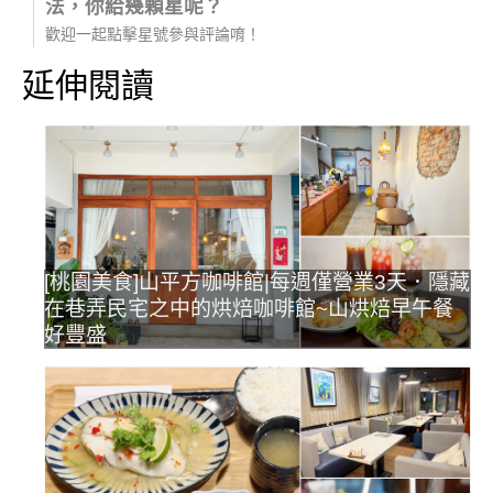
法，你給幾顆星呢？
歡迎一起點擊星號參與評論唷！
延伸閱讀
[桃園美食]山平方咖啡館|每週僅營業3天．隱藏
在巷弄民宅之中的烘焙咖啡館~山烘焙早午餐
好豐盛