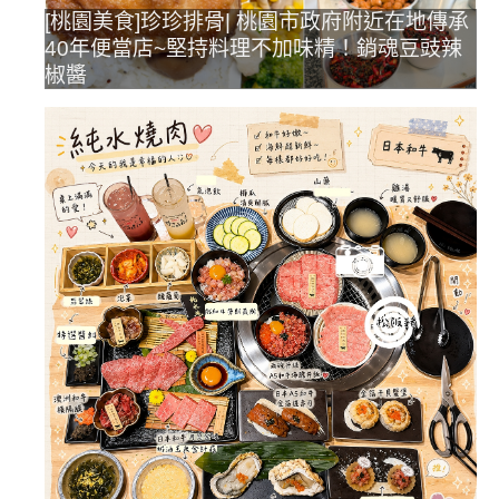
[桃園美食]珍珍排骨| 桃園市政府附近在地傳承
40年便當店~堅持料理不加味精！銷魂豆豉辣
椒醬