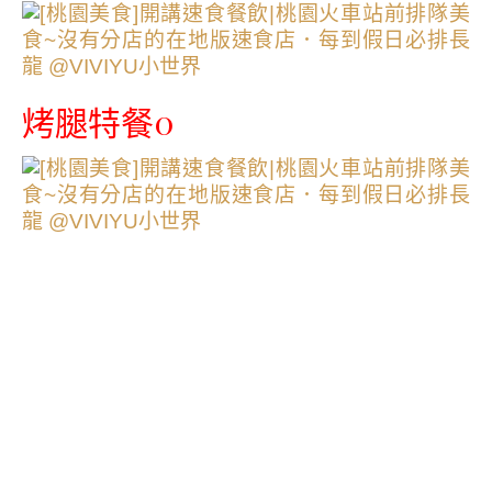
烤腿特餐0