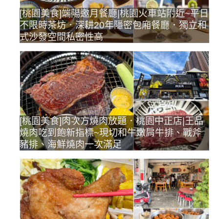
[桃園美食]端陽邀月餐廳|桃園火車站附近~平日
不限時茶坊．深耕20年隱密包廂餐廳．獨立和
式沙發空間私密性高
[桃園美食]肉次方燒肉放題．桃園中正店|王品
燒肉吃到飽新指標~現切和牛嫩肩牛排、戰斧
豬排、海鮮燒肉一次滿足