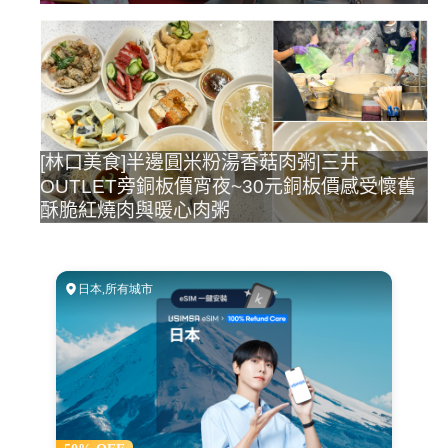
[林口美食]半邊圓米粉湯香菇肉粥|三井
OUTLET旁銅板價宵夜~30元銅板價感受懷舊
酥脆紅燒肉與暖心肉粥