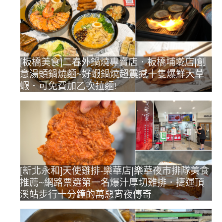
[板橋美食]二春外鍋燒專賣店．板橋埔墘店|創
意湯頭鍋燒麵~好蝦鍋燒超震撼十隻爆鮮大草
蝦．可免費加乙次拉麵!
[新北永和]天使雞排-樂華店|樂華夜市排隊美食
推薦~網路票選第一名爆汁厚切雞排．捷運頂
溪站步行十分鐘的萬惡宵夜傳奇