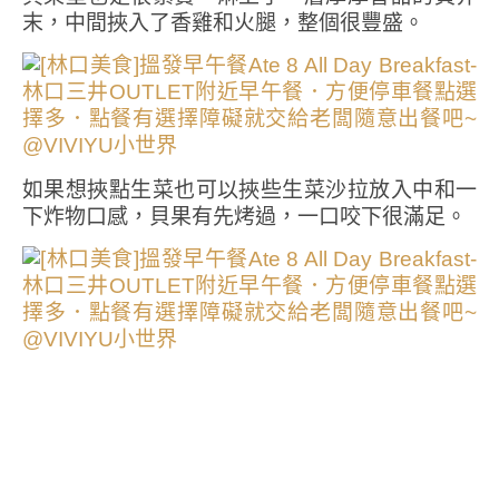
末，中間挾入了香雞和火腿，整個很豐盛。
如果想挾點生菜也可以挾些生菜沙拉放入中和一
下炸物口感，貝果有先烤過，一口咬下很滿足。