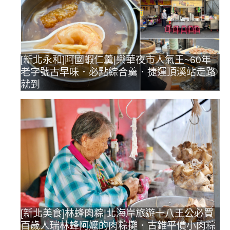
[新北永和]阿國蝦仁羹|樂華夜市人氣王~60年
老字號古早味．必點綜合羹．捷運頂溪站走路
就到
[新北美食]林蜂肉粽|北海岸旅遊十八王公必買
百歲人瑞林蜂阿嬤的肉粽攤．古錐平價小肉粽