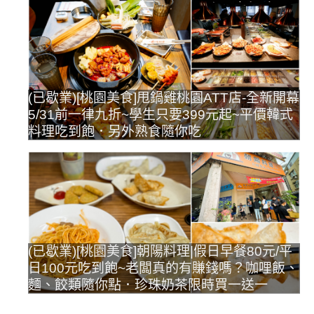
(已歇業)[桃園美食]甩鍋雞桃園ATT店-全新開幕
5/31前一律九折~學生只要399元起~平價韓式
料理吃到飽．另外熟食隨你吃
(已歇業)[桃園美食]朝陽料理|假日早餐80元/平
日100元吃到飽~老闆真的有賺錢嗎？咖哩飯、
麵、餃類隨你點．珍珠奶茶限時買一送一