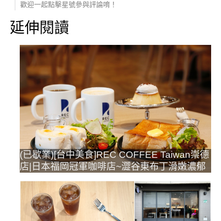
歡迎一起點擊星號參與評論唷！
延伸閱讀
(已歇業)[台中美食]REC COFFEE Taiwan崇德
店|日本福岡冠軍咖啡店~澀谷東布丁滑嫩濃郁