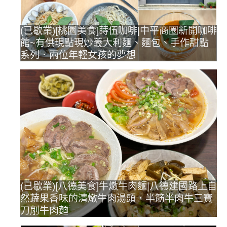
(已歇業)[桃園美食]蒔伍咖啡|中平商圈新開咖啡
館~有供現點現炒義大利麵、麵包、手作甜點
系列．兩位年輕女孩的夢想
(已歇業)[八德美食]牛燉牛肉麵|八德建國路上自
然蔬果香味的清燉牛肉湯頭．半筋半肉牛三寶
刀削牛肉麵