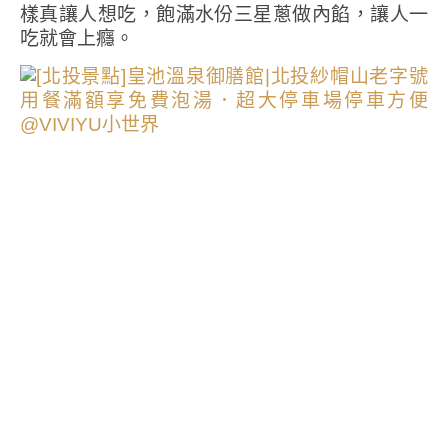
樣真讓人想吃，飽滿水份三星蔥做內餡，讓人一
吃就會上癮。