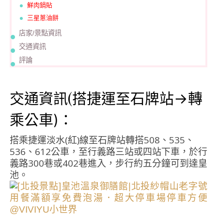
鮮肉鍋貼
三星蔥油餅
店家/景點資訊
交通資訊
評論
交通資訊(
搭捷運至石牌站->轉
乘公車)：
搭乘捷運淡水(紅)線至石牌站轉搭508、535、
536、612公車，至行義路三站或四站下車，於行
義路300巷或402巷進入，步行約五分鐘可到達皇
池。