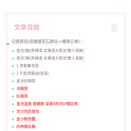
文章目錄
搭捷運至石牌站->轉乘公車)：
交通資訊(
皇池3館(男裸湯.女裸湯大眾池/雙人湯屋)
皇池1館(男裸湯.女裸湯大眾池/雙人湯屋)
1.用餐兼泡湯
2.不抵用餐(純泡湯)
皇池砂鍋粥
活蝦粥
紅蟳粥
皇池溫泉 御膳館 菜單/MENU/價目表
流沙包奶皇包
金沙軟殼蟹
四神豬肚雞