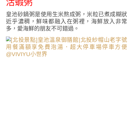
活蝦粥
皇池砂鍋粥是使用生米熬成粥，米粒已煮成糊狀
近乎濃稠，鮮味都融入在粥裡，海鮮放入非常
多，愛海鮮的朋友不可錯過。