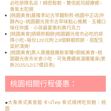
必吃排隊名店！綿密鬆軟、雙倍起司超療癒~
香氣太犯規
[桃園美食]基隆李記古早麵粉煎-桃園中正店|外
酥內Q~桃園觀光夜市古早味點心推薦．五種口
味任你選．小孩最愛奧利奧巧克力
[桃園美食]頭頓煎蝦餅|桃園觀光夜市必吃的排
隊小吃~每份120元附上8個鮮蝦煎餅．搭配生
菜好清爽!
[桃園美食]黑人鼎邊趖搬新家囉!!銅板美食~桃
園觀光夜市米食小吃．可免費續高湯暖暖身(更
新2025/12/17價目表)
桃園相關行程優惠：
●
大象泰式美食館 ช้างไทย 泰式燒烤吃到飽｜桃
園