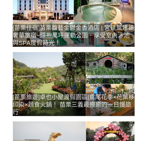
[苗栗住宿]苗栗馥藝金鬱金香酒店 | 宮廷風建築
奢華旅宿~環抱萬坪運動公園．享受室內泳池
與SPA度假時光！
[苗栗旅遊]卓也小屋渡假園區|鳶尾花季×花葉移
印染×蔬食火鍋！ 苗栗三義最療癒的一日慢旅
行