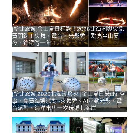
[新北旅遊]金山夏日狂歡！2026北海潮與火免
費開跑！火舞、電音、光影秀．點亮金山夏
夜．錯過等一年！
[新北旅遊]2026北海潮與火 |金山夏日最chill盛
事．免費海邊派對~火舞秀、AI互動光影、電
音派對、海洋市集一次玩遍北海岸