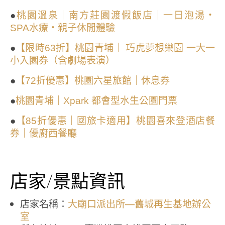
●
桃園溫泉｜南方莊園渡假飯店｜一日泡湯・
SPA水療・親子休閒體驗
●
【限時63折】桃園青埔｜ 巧虎夢想樂園 一大一
小入園券（含劇場表演）
●
【72折優惠】桃園六星旅館｜休息券
●
桃園青埔｜Xpark 都會型水生公園門票
●
【85折優惠｜國旅卡適用】桃園喜來登酒店餐
券｜優廚西餐廳
店家/景點資訊
店家名稱：
大廟口派出所—舊城再生基地辦公
室