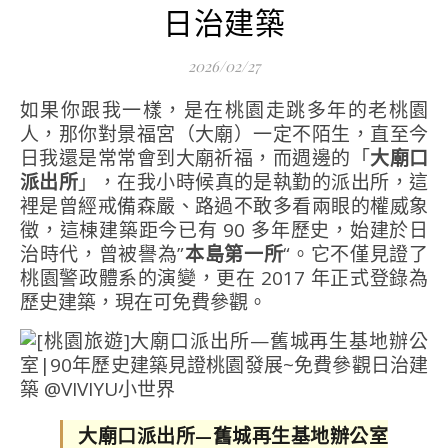
日治建築
2026/02/27
如果你跟我一樣，是在桃園走跳多年的老桃園
人，那你對景福宮（大廟）一定不陌生，直至今
日我還是常常會到大廟祈福，而週邊的「
大廟口
派出所
」，在我小時候真的是執勤的派出所，這
裡是曾經戒備森嚴、路過不敢多看兩眼的權威象
徵，這棟建築距今已有 90 多年歷史，始建於日
治時代，曾被譽為”
本島第一所
“。它不僅見證了
桃園警政體系的演變，更在 2017 年正式登錄為
歷史建築，現在可免費參觀。
大廟口派出所—舊城再生基地辦公室