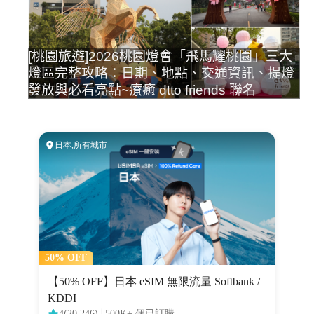
[桃園旅遊]2026桃園燈會「飛馬耀桃園」三大
燈區完整攻略：日期、地點、交通資訊、提燈
發放與必看亮點~療癒 dtto friends 聯名