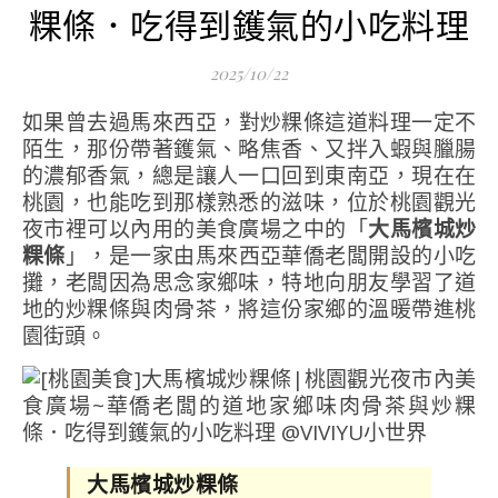
粿條．吃得到鑊氣的小吃料理
2025/10/22
如果曾去過馬來西亞，對炒粿條這道料理一定不
陌生，那份帶著鑊氣、略焦香、又拌入蝦與臘腸
的濃郁香氣，總是讓人一口回到東南亞，現在在
桃園，也能吃到那樣熟悉的滋味，位於桃園觀光
夜市裡可以內用的美食廣場之中的「
大馬檳城炒
粿條
」，是一家由馬來西亞華僑老闆開設的小吃
攤，老闆因為思念家鄉味，特地向朋友學習了道
地的炒粿條與肉骨茶，將這份家鄉的溫暖帶進桃
園街頭。
大馬檳城炒粿條