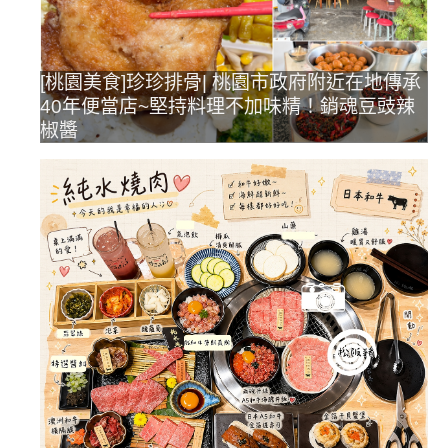
[桃園美食]珍珍排骨| 桃園市政府附近在地傳承
40年便當店~堅持料理不加味精！銷魂豆豉辣
椒醬