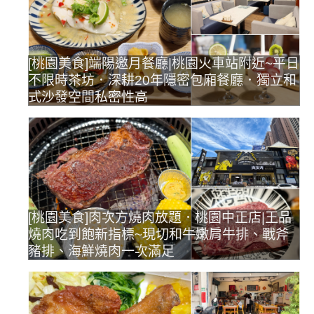
[桃園美食]端陽邀月餐廳|桃園火車站附近~平日
不限時茶坊．深耕20年隱密包廂餐廳．獨立和
式沙發空間私密性高
[桃園美食]肉次方燒肉放題．桃園中正店|王品
燒肉吃到飽新指標~現切和牛嫩肩牛排、戰斧
豬排、海鮮燒肉一次滿足