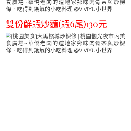
雙份鮮蝦炒麵(蝦6尾)130元