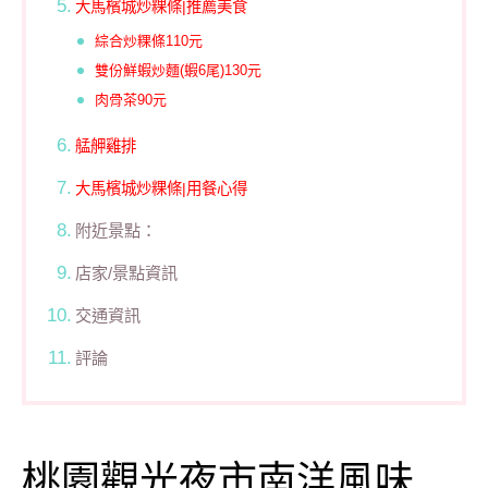
大馬檳城炒粿條|推薦美食
綜合炒粿條110元
雙份鮮蝦炒麵(蝦6尾)130元
肉骨茶90元
艋舺雞排
大馬檳城炒粿條|用餐心得
附近景點：
店家/景點資訊
交通資訊
評論
桃園觀光夜市南洋風味