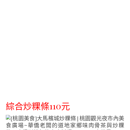
綜合炒粿條110元