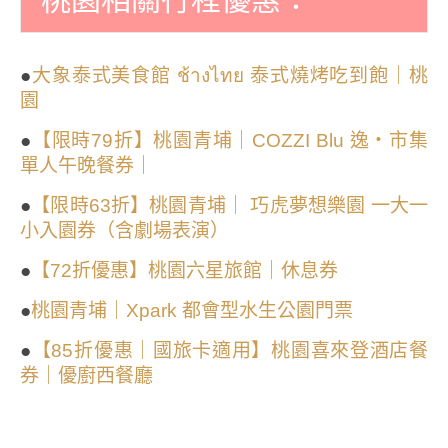
●
大象泰式美食館 ช้างไทย 泰式燒烤吃到飽｜桃
園
●
【限時79折】桃園青埔｜COZZI Blu 逸・市集
單人午晚餐券｜
●
【限時63折】桃園青埔｜ 巧虎夢想樂園 一大一
小入園券（含劇場表演）
●
【72折優惠】桃園六星旅館｜休息券
●
桃園青埔｜Xpark 都會型水生公園門票
●
【85折優惠｜國旅卡適用】桃園喜來登酒店餐
券｜優廚西餐廳