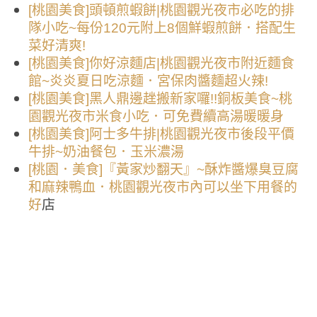
[桃園美食]頭頓煎蝦餅|桃園觀光夜市必吃的排
隊小吃~每份120元附上8個鮮蝦煎餅．搭配生
菜好清爽!
[桃園美食]你好涼麵店|桃園觀光夜市附近麵食
館~炎炎夏日吃涼麵．宮保肉醬麵超火辣!
[桃園美食]黑人鼎邊趖搬新家囉!!銅板美食~桃
園觀光夜市米食小吃．可免費續高湯暖暖身
[桃園美食]阿士多牛排|桃園觀光夜市後段平價
牛排~奶油餐包．玉米濃湯
[桃園．美食]『黃家炒翻天』~酥炸醬爆臭豆腐
和麻辣鴨血．桃園觀光夜市內可以坐下用餐的
店
好