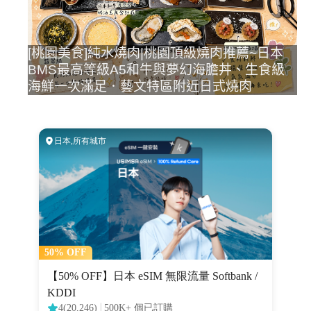
[桃園美食]純水燒肉|桃園頂級燒肉推薦~日本
BMS最高等級A5和牛與夢幻海膽丼、生食級
海鮮一次滿足．藝文特區附近日式燒肉