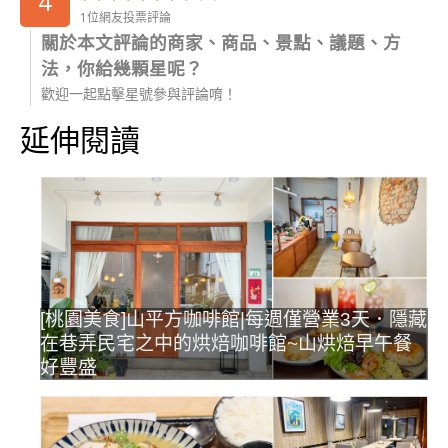
4
1位網友投票評論
關於本文評論的商家、商品、景點、議題、方
法，你給幾顆星呢？
歡迎一起點擊星號參與評論唷！
延伸閱讀
[桃園美食]山平方咖啡館|每週僅營業3天．隱藏
在巷弄民宅之中的烘焙咖啡館~山烘焙早午餐
好豐盛