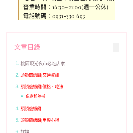
營業時間：16:30–21:00(週一公休)
電話號碼：0931-330 693
文章目錄
桃園觀光夜市必吃店家
頭頓煎蝦餅|交通資訊
頭頓煎蝦餅|價格、吃法
魚露和辣椒
頭頓煎蝦餅
頭頓煎蝦餅|用餐心得
評論