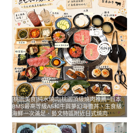
[桃園美食]純水燒肉|桃園頂級燒肉推薦~日本
BMS最高等級A5和牛與夢幻海膽丼、生食級
海鮮一次滿足．藝文特區附近日式燒肉