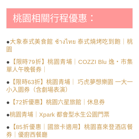
桃園相關行程優惠：
●
大象泰式美食館 ช้างไทย 泰式燒烤吃到飽｜桃
園
●
【限時79折】桃園青埔｜COZZI Blu 逸・市集
單人午晚餐券｜
●
【限時63折】桃園青埔｜ 巧虎夢想樂園 一大一
小入園券（含劇場表演）
●
【72折優惠】桃園六星旅館｜休息券
●
桃園青埔｜Xpark 都會型水生公園門票
●
【85折優惠｜國旅卡適用】桃園喜來登酒店餐
券｜優廚西餐廳