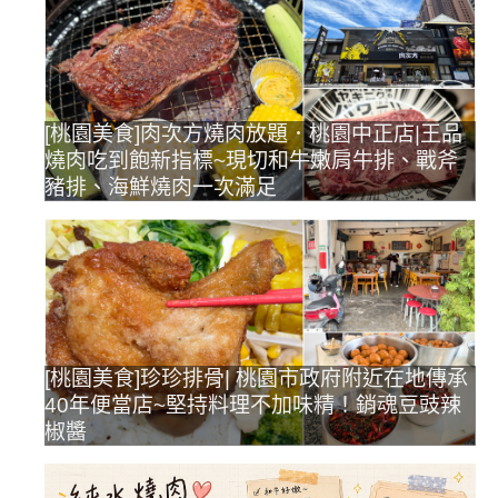
[桃園美食]肉次方燒肉放題．桃園中正店|王品
燒肉吃到飽新指標~現切和牛嫩肩牛排、戰斧
豬排、海鮮燒肉一次滿足
[桃園美食]珍珍排骨| 桃園市政府附近在地傳承
40年便當店~堅持料理不加味精！銷魂豆豉辣
椒醬