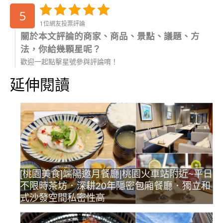
5
1位網友投票評論
關於本文評論的商家、商品、景點、議題、方
法，你給幾顆星呢？
歡迎一起點擊星號參與評論唷！
延伸閱讀
[桃園美食]端陽邀月餐廳|桃園火車站附近~平日
不限時茶坊．深耕20年隱密包廂餐廳．獨立和
式沙發空間私密性高