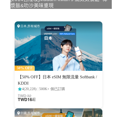
漿飯&叻沙美味重現