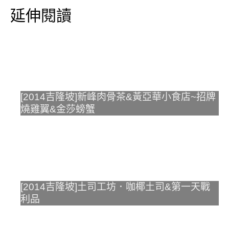
延伸閱讀
[2014吉隆坡]新峰肉骨茶&黃亞華小食店~招牌
燒雞翼&金莎螃蟹
[2014吉隆坡]土司工坊．咖椰土司&第一天戰
利品