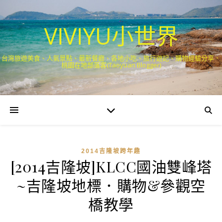
VIVIYU小世界
台灣旅遊美食、人氣景點、最新餐廳、各地小吃、旅行遊記、購物經驗分享．
桃園在地部落客(Taoyuan Blogger)
2014吉隆坡跨年趣
[2014吉隆坡]KLCC國油雙峰塔
~吉隆坡地標．購物&參觀空
橋教學