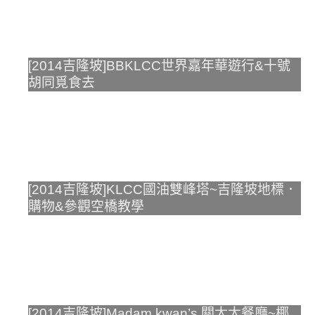
[2014吉隆坡]BBKLCC世界嘉年華遊行&十號
胡同覓食去
[2014吉隆坡]KLCC國油雙峰塔~吉隆坡地標．
購物&參觀空橋教學
[2014吉隆坡]Madam kwan’s 關太太餐廳~椰