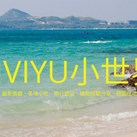
IVIYU小
新餐廳、各地小吃、旅行遊記、購物經驗分享．桃園在地部落客(Ta