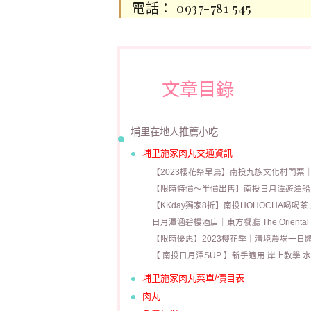
電話： 0937-781 545
文章目錄
埔里在地人推薦小吃
埔里施家肉丸交通資訊
【2023櫻花祭早鳥】南投九族文化村門票｜贈日
【限時特價～半價出售】南投日月潭遊潭船
【KKday獨家8折】南投HOHOCHA喝喝茶
日月潭涵碧樓酒店｜東方餐廳 The Oriental 
【限時優惠】2023櫻花季｜清境農場一日
【 南投日月潭SUP 】新手適用 岸上教學 
埔里施家肉丸菜單/價目表
肉丸