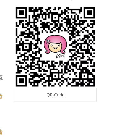
感
QR-Code