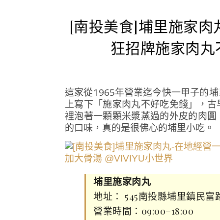
[南投美食]埔里施家
狂招牌施家肉丸
這家從1965年營業迄今快一甲子的
上寫下「施家肉丸不好吃免錢」，古
裡泡著一顆顆米漿蒸過的外皮的肉圓
的口味，真的是很佛心的埔里小吃。
埔里施家肉丸
地址： 545南投縣埔里鎮民富
營業時間：09:00–18:00