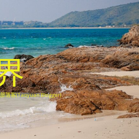
世界
oyuan Blogger)