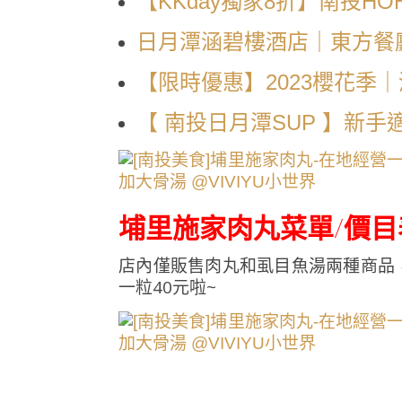
【KKday獨家8折】南投HO
日月潭涵碧樓酒店｜東方餐廳 The
【限時優惠】2023櫻花季
【 南投日月潭SUP 】新手
埔里施家肉丸菜單/價目
店內僅販售肉丸和虱目魚湯兩種商品
一粒40元啦~