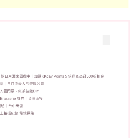
月潭來回纜車｜加碼KKday Points 5 倍送＆商品500折扣金
票｜日月潭最大的遊艇公司
 入園門票、紅茶披薩DIY
Brasserie 餐券｜台灣南投
體驗｜台中出發
水上拍攝紀錄 秘境探險