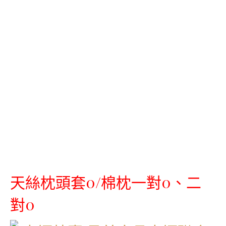
天絲枕頭套0/棉枕一對0、二
對0