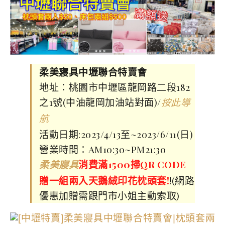
柔美寢具中壢聯合特賣會
地址：桃園市中壢區龍岡路二段182
之1號(中油龍岡加油站對面)/
按此導
航
活動日期:2023/4/13至~2023/6/11(日)
營業時間：AM10:30~PM21:30
消費滿1500掃QR CODE
柔美寢具
贈一組兩入天鵝絨印花枕頭套!
!(網路
優惠加贈需跟門市小姐主動索取)