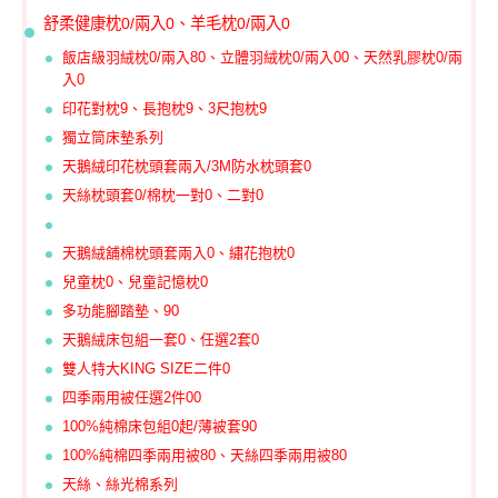
舒柔健康枕0/兩入0、羊毛枕0/兩入0
飯店級羽絨枕0/兩入80、立體羽絨枕0/兩入00、天然乳膠枕0/兩
入0
印花對枕9、長抱枕9、3尺抱枕9
獨立筒床墊系列
天鵝絨印花枕頭套兩入/3M防水枕頭套0
天絲枕頭套0/棉枕一對0、二對0
天鵝絨舖棉枕頭套兩入0、繡花抱枕0
兒童枕0、兒童記憶枕0
多功能腳踏墊、90
天鵝絨床包組一套0、任選2套0
雙人特大KING SIZE二件0
四季兩用被任選2件00
100%純棉床包組0起/薄被套90
100%純棉四季兩用被80、天絲四季兩用被80
天絲、絲光棉系列