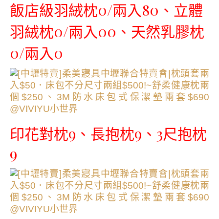
飯店級羽絨枕0/兩入80、立體
羽絨枕0/兩入00、天然乳膠枕
0/兩入0
印花對枕9、長抱枕9、3尺抱枕
9