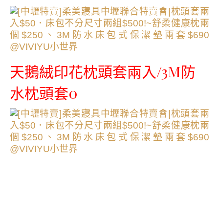
天鵝絨印花枕頭套兩入/3M防
水枕頭套0