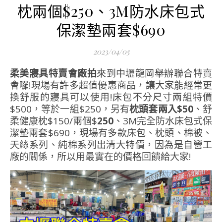
枕兩個$250、3M防水床包式
保潔墊兩套$690
2023/04/05
柔美寢具特賣會廠拍
來到中壢龍岡舉辦聯合特賣
會囉!現場有許多超值優惠商品，讓大家能經常更
換舒服的寢具可以使用!床包不分尺寸兩組特價
$500，等於一組$250，另有
枕頭套兩入$50
、舒
柔健康枕$150/兩個$
250
、3M完全防水床包式保
潔墊兩套$690，現場有多款床包、枕頭、棉被、
天絲系列、純棉系列出清大特價，因為是自營工
廠的關係，所以用最實在的價格回饋給大家!