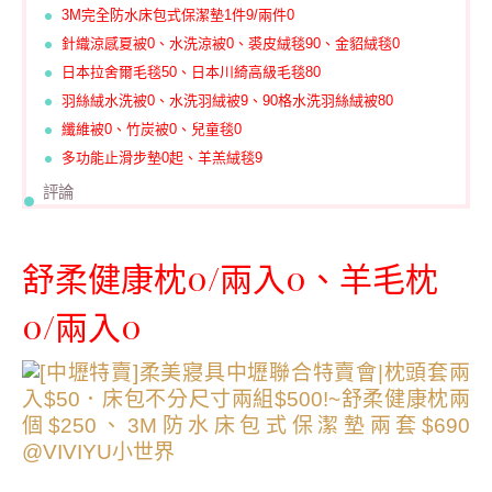
3M完全防水床包式保潔墊1件9/兩件0
針織涼感夏被0、水洗涼被0、裘皮絨毯90、金貂絨毯0
日本拉舍爾毛毯50、日本川綺高級毛毯80
羽絲絨水洗被0、水洗羽絨被9、90格水洗羽絲絨被80
纖維被0、竹炭被0、兒童毯0
多功能止滑步墊0起、羊羔絨毯9
評論
舒柔健康枕0/兩入0、羊毛枕
0/兩入0