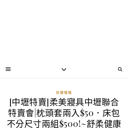
好康報報
[中壢特賣]柔美寢具中壢聯合
特賣會|枕頭套兩入$50．床包
不分尺寸兩組$500!~舒柔健康