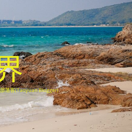
世界
oyuan Blogger)