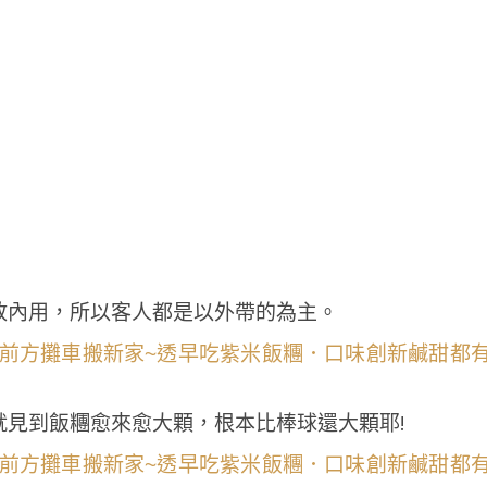
放內用，所以客人都是以外帶的為主。
就見到飯糰愈來愈大顆，根本比棒球還大顆耶!