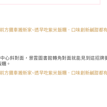
動中心斜對面，景雲圖書館轉角對面就能見到這招牌
飯糰。