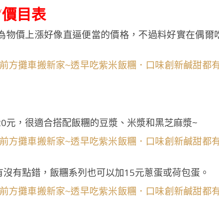
/價目表
為物價上漲好像直逼便當的價格，不過料好實在偶爾
20元，很適合搭配飯糰的豆漿、米漿和黑芝麻漿~
有沒有點錯，飯糰系列也可以加15元蔥蛋或荷包蛋。