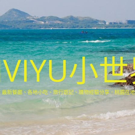
IVIYU小
新餐廳、各地小吃、旅行遊記、購物經驗分享．桃園在地部落客(Ta