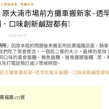
,
八德區美食
桃園好店
．原大湳市場前方攤車搬新家~透
．口味創新鹹甜都有!
2023/04/05
研所
』因原本租約問題後來搬至附近廣福路店面，騎車
我們吃了常會懷念，一個抵二餐的大小，最棒的是除
同口味的素食飯糰、鮪魚飯糰、無骨雞腿飯糰…等，
以先打電話預訂減少等候時間~
福路275號