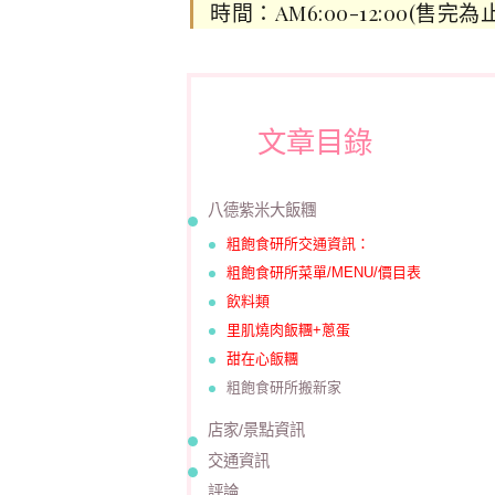
時間：AM6:00-12:00(售完
文章目錄
八德紫米大飯糰
粗飽食研所交通資訊：
粗飽食研所菜單/MENU/價目表
飲料類
里肌燒肉飯糰+蔥蛋
甜在心飯糰
粗飽食研所搬新家
店家/景點資訊
交通資訊
評論