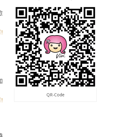
愈
加
QR-Code
燒