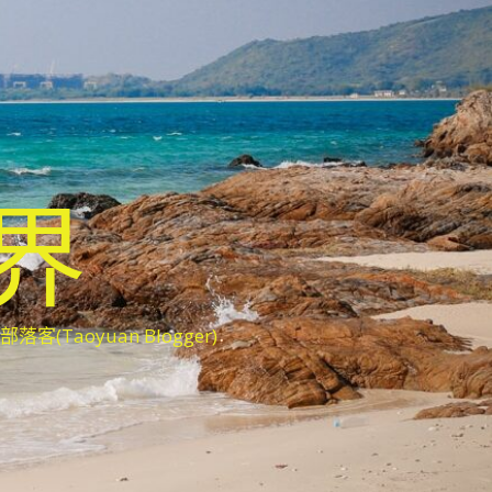
世界
oyuan Blogger)