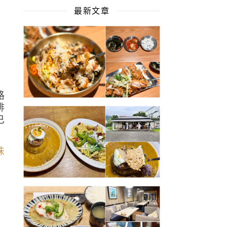
最新文章
網
路
啡
已