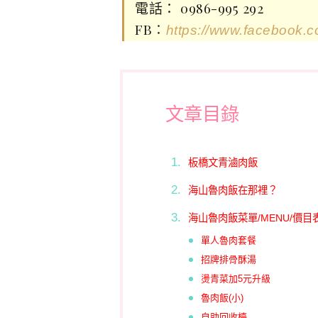
電話： 0986-995 292
FB∶
https://www.facebook.
文章目錄
板橋文青滷肉飯
海山魯肉飯在那裡？
海山魯肉飯菜單/MENU/價目
單人魯肉套餐
招牌排骨酥湯
燙青菜加5元升級
魯肉飯(小)
自助回收檯