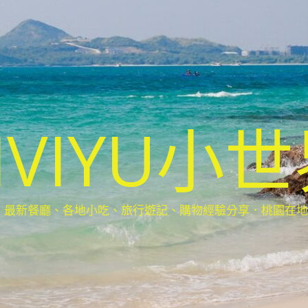
IVIYU小
新餐廳、各地小吃、旅行遊記、購物經驗分享．桃園在地部落客(Ta