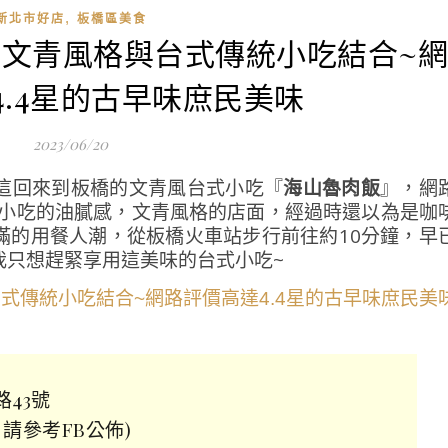
,
新北市好店
板橋區美食
飯-文青風格與台式傳統小吃結合~
4.4星的古早味庶民美味
2023/06/20
這回來到板橋的文青風台式小吃『
海山魯肉飯
』，網
統小吃的油膩感，文青風格的店面，經過時還以為是咖
滿的用餐人潮，從板橋火車站步行前往約10分鐘，早
我只想趕緊享用這美味的台式小吃~
路43號
休日請參考FB公佈)