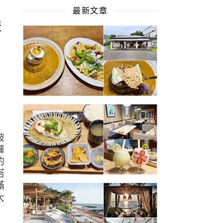
最新文章
購
破
褲
的
搭
滿
大