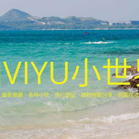
IVIYU小
新餐廳、各地小吃、旅行遊記、購物經驗分享．桃園在地部落客(Ta