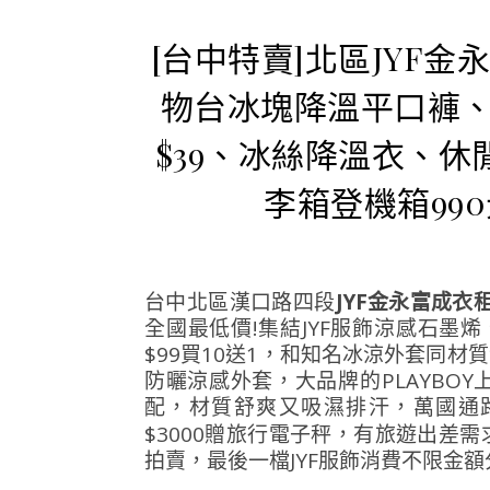
[台中特賣]北區JYF金永富
物台冰塊降溫平口褲、
$39、冰絲降溫衣、休閒
李箱登機箱99
台中北區漢口路四段
JYF金永富成衣租約
全國最低價!集結JYF服飾涼感石墨
$99買10送1，和知名冰涼外套同材質
防曬涼感外套，大品牌的PLAYBO
配，材質舒爽又吸濕排汗，萬國通
$3000贈旅行電子秤，有旅遊出差
拍賣，最後一檔JYF服飾消費不限金