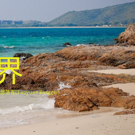
世界
oyuan Blogger)