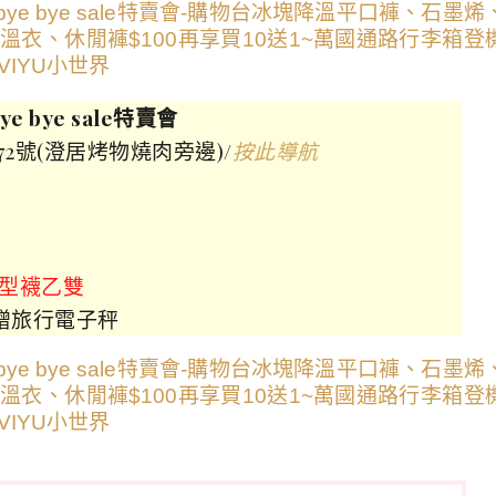
 bye sale特賣會
2號(澄居烤物燒肉旁邊)/
按此導航
隱型襪乙雙
0贈旅行電子秤