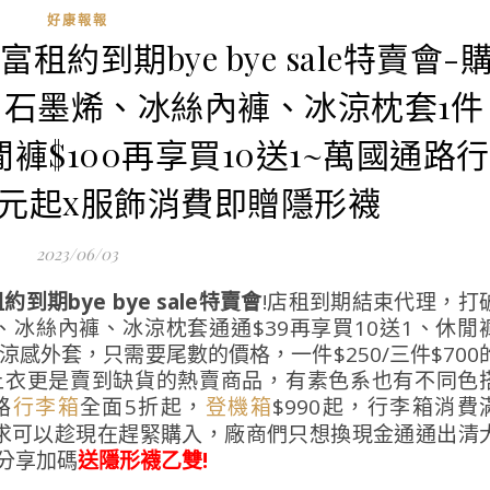
好康報報
租約到期bye bye sale特賣會-
石墨烯、冰絲內褲、冰涼枕套1件
褲$100再享買10送1~萬國通路行
0元起x服飾消費即贈隱形襪
2023/06/03
到期bye bye sale特賣會
!店租到期結束代理，打
烯、冰絲內褲、冰涼枕套通通$39再享買10送1、休閒
涼感外套，只需要尾數的價格，一件$250/三件$700
Y上衣更是賣到缺貨的熱賣商品，有素色系也有不同色
路
全面5折起，
$990起，行李箱消費
行李箱
登機箱
需求可以趁現在趕緊購入，廠商們只想換現金通通出清
額分享加碼
送
隱形襪乙雙!