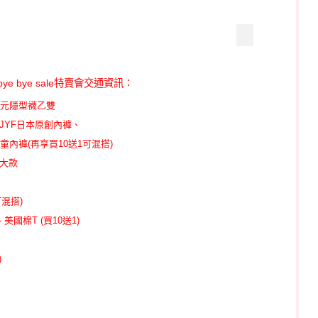
e bye sale特賣會交通資訊∶
0元隱型襪乙雙
JYF日本原創內褲、
童內褲(再享買10送1可混搭)
大款
可混搭)
、美國棉T
(買10送1)
)