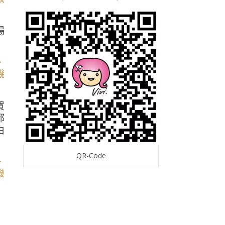
場
買
都
由
QR-Code