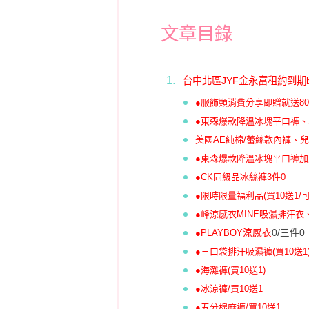
文章目錄
台中北區JYF金永富租約到期by
●服飾類
消費分享即贈
就送8
●東森爆款降溫冰塊平口褲、
美國AE純棉/蕾絲款內褲、兒
●東森爆款降溫冰塊平口褲加
●
CK同級品冰絲褲3件0
●限時限量福利品(買10送1/
●峰涼感衣MINE吸濕排汗衣
●PLAYBOY
涼感衣
0/三件0
●三口袋排汗吸濕褲(買10送1
●海灘褲
(買10送1)
●冰涼褲/買10送1
●五分棉麻褲/買10送1