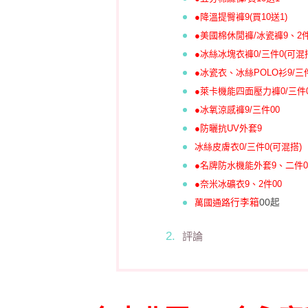
●降溫提臀褲9(買10送1)
●美國棉休閒褲/冰瓷褲9、2件
●冰絲冰塊衣褲0/三件0(可混
●冰瓷衣、冰絲POLO衫9/三件
●萊卡機能四面壓力褲
0/三件
●
冰氧涼感褲9/三件00
●防曬抗UV外套9
冰絲皮膚衣
0/三件0(可混搭)
●名牌防水機能外套9、二件0
●奈米冰礦衣9、2件00
萬國通路
行李箱
00起
評論