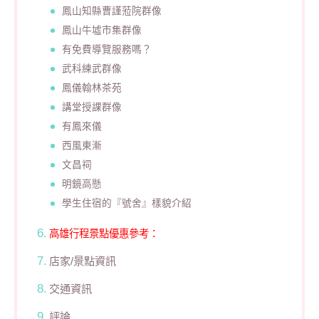
鳳山知縣曹謹蒞院群像
鳳山牛墟市集群像
有免費導覽服務嗎？
武科練武群像
鳳儀翰林茶苑
講堂授課群像
有鳳來儀
西風東漸
文昌祠
明鏡高懸
學生住宿的『號舍』樣貌介紹
高雄行程景點優惠參考：
店家/景點資訊
交通資訊
評論