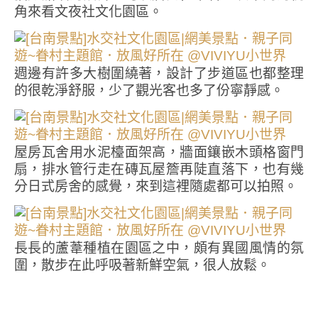
角來看文夜社文化園區。
週邊有許多大樹圍繞著，設計了步道區也都整理
的很乾淨舒服，少了觀光客也多了份寧靜感。
屋房瓦舍用水泥檯面架高，牆面鑲嵌木頭格窗門
扇，排水管行走在磚瓦屋簷再陡直落下，也有幾
分日式房舍的感覺，來到這裡隨處都可以拍照。
長長的蘆葦種植在園區之中，頗有異國風情的氛
圍，散步在此呼吸著新鮮空氣，很人放鬆。