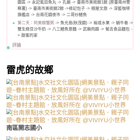
園區 -> 永記虱目魚丸 -> 孔廟 -> 臺南市美術館1館 (原臺南州警
察署) -> 臺南市美術館2館 ->祿記包子 -> 樹屋文旅 -> 深藍咖啡
旗艦店 -> 台南花園夜市 -> 二哥炒鱔魚
第二天：
阿美螃蟹粥
-> 魚光島(秋茂園) -> 裕成水果 -> 蝸牛巷 ->
雙生綠豆沙牛奶 -> 八三鱔魚意麵 -> 武廟肉圓 -> 葡吉食品麵包 -
> 甜蜜的家
評論
雷虎的故鄉
南區開志國小