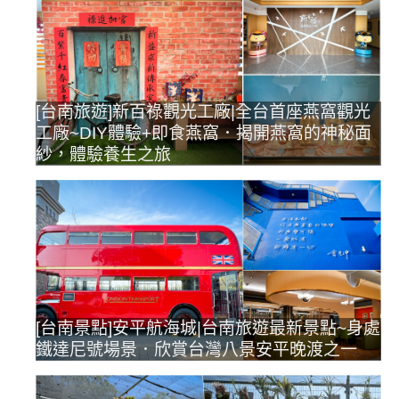
[台南旅遊]新百祿觀光工廠|全台首座燕窩觀光
工廠~DIY體驗+即食燕窩．揭開燕窩的神秘面
紗，體驗養生之旅
[台南景點]安平航海城|台南旅遊最新景點~身處
鐵達尼號場景．欣賞台灣八景安平晚渡之一