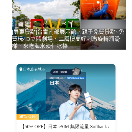
[屏東景點]台電南部展示館．親子免費景點~免
費玩4D立體劇場、二層樓高好刺激旋轉溜滑
梯．來吃海水淡化冰棒