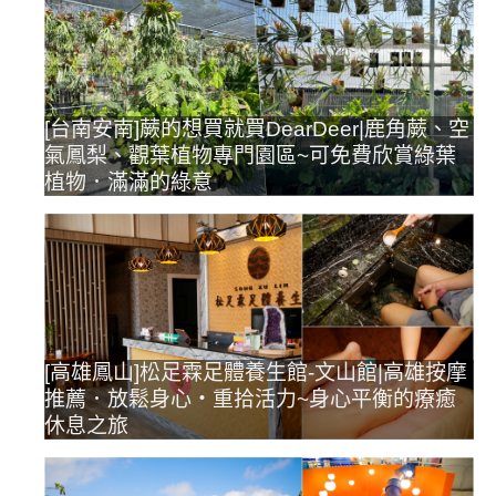
[台南安南]蕨的想買就買DearDeer|鹿角蕨、空
氣鳳梨、觀葉植物專門園區~可免費欣賞綠葉
植物．滿滿的綠意
[高雄鳳山]松足霖足體養生館-文山館|高雄按摩
推薦．放鬆身心‧重拾活力~身心平衡的療癒
休息之旅