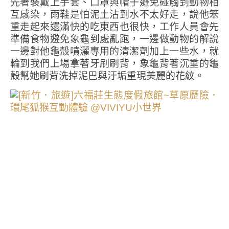
先著裝戴上手套、口罩與帽子避免碰觸到動物相
互感染，雨鞋是怕泥土沾到水不太好走，說他笨
重走起來還滿快的吃東西也很快，工作人員會先
準備食物避免象龜到處亂跑，一邊做動物的解說
一邊對他龜殼噴灑專用的清潔劑加上一些水，就
輪到我們上場拿著牙刷刷背，象龜背著沉重的龜
殼幫她刷背洗掉泥巴與汙垢重現美麗的花紋。