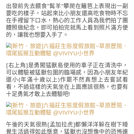
出發前先去餵食”髯羊”攀爬在籬笆上表現出一副
要吃的樣子，站起來比小朋友還高吃食物時不忘
在手裡留下口水，熱心的工作人員為我們拍了團
體照做紀念，即可拍拍完就馬上看到照片滿方便
的，讓我也想要入手了。
[右上角]是勇闖猛獸島使用的車子正在清洗中，
可以體驗被猛獸包圍的臨場感，因為小朋友年紀
還小(年滿十歲以上)作罷不然真想上去嘗試看
看，不過這樣的天氣坐在上面應該很熱，也要有
十足勇氣才敢上去體驗吧!
午後的天氣很熱[孟加拉虎]都懶洋洋躲在樹下睡
覺生活過得如此愜意，猛獸也沒想像中的恐怖連