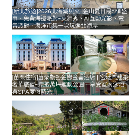
[新北旅遊]2026北海潮與火 |金山夏日最chill盛
事．免費海邊派對~火舞秀、AI互動光影、電
音派對、海洋市集一次玩遍北海岸
[苗栗住宿]苗栗馥藝金鬱金香酒店 | 宮廷風建築
奢華旅宿~環抱萬坪運動公園．享受室內泳池
與SPA度假時光！