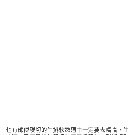
也有師傅現切的牛排軟嫩適中一定要去嚐嚐，生