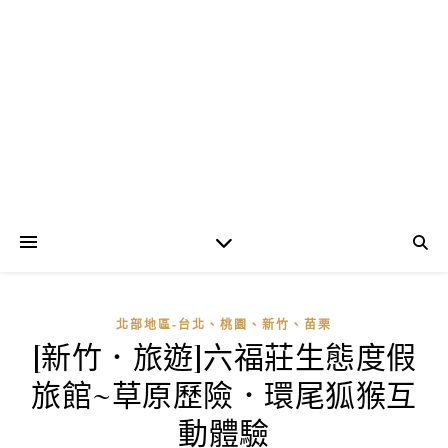
北部地區-台北、桃園、新竹、苗栗
[新竹．旅遊]六福莊生態度假
旅館~草原歷險．環尾狐猴互
動體驗