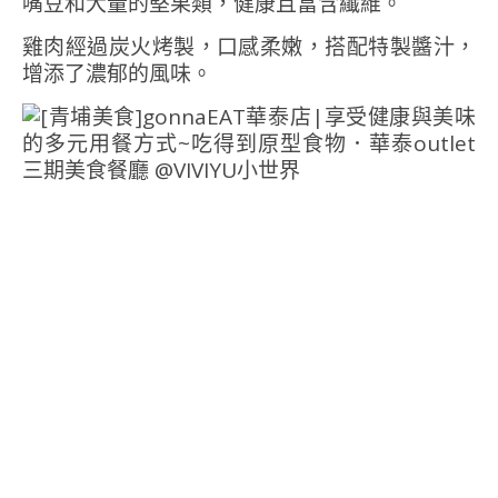
嘴豆和大量的堅果類，健康且富含纖維。
雞肉經過炭火烤製，口感柔嫩，搭配特製醬汁，
增添了濃郁的風味。