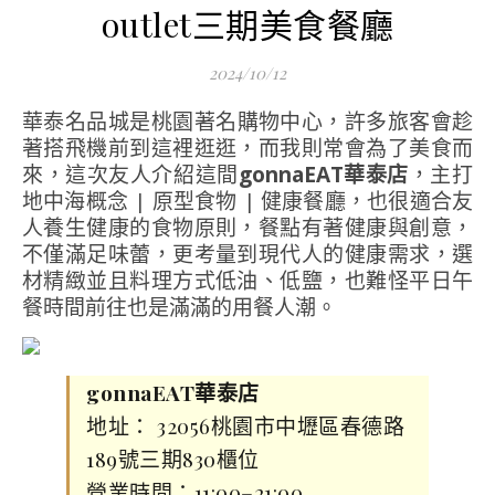
outlet三期美食餐廳
2024/10/12
華泰名品城是桃園著名購物中心，許多旅客會趁
著搭飛機前到這裡逛逛，而我則常會為了美食而
來，這次友人介紹這間
gonnaEAT華泰店
，主打
地中海概念 | 原型食物 | 健康餐廳，也很適合友
人養生健康的食物原則，餐點有著健康與創意，
不僅滿足味蕾，更考量到現代人的健康需求，選
材精緻並且料理方式低油、低鹽，也難怪平日午
餐時間前往也是滿滿的用餐人潮。
gonnaEAT華泰店
地址： 32056桃園市中壢區春德路
189號三期830櫃位
營業時間：11:00–21:00