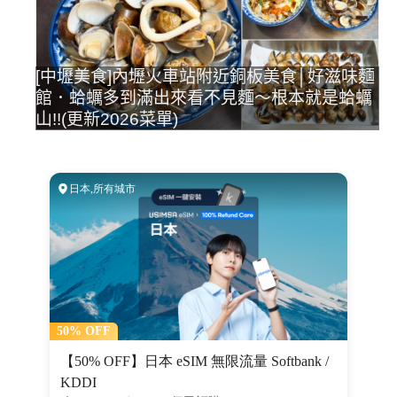
[中壢美食]內壢火車站附近銅板美食│好滋味麵
館．蛤蠣多到滿出來看不見麵～根本就是蛤蠣
山!!(更新2026菜單)