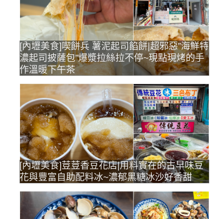
[內壢美食]喫餅兵 薯泥起司餡餅|超邪惡”海鮮特
濃起司披薩包”爆漿拉絲拉不停~現點現烤的手
作溫暖下午茶
[內壢美食]荳荳香豆花店|用料實在的古早味豆
花與豐富自助配料冰~濃郁黑糖冰沙好香甜