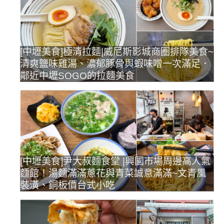
[中壢美食]極清拉麵|威尼斯影城商圈排隊美食~
清爽鹽味雞湯、濃郁豚骨與蝦味噌一次滿足．
鄰近中壢SOGO的拉麵美食
[中壢美食]尹大叔麵食堂 |興國市場周邊高人氣
麵館！湯麵滿滿蔥花與青菜誠意滿滿~文青風
裝潢、銅板價台式小吃