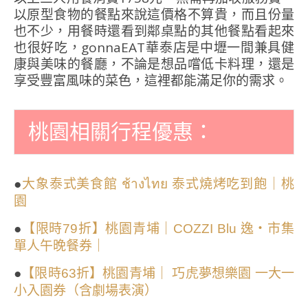
以原型食物的餐點來說這價格不算貴，而且份量
也不少，用餐時還看到鄰桌點的其他餐點看起來
也很好吃，gonnaEAT華泰店是中壢一間兼具健
康與美味的餐廳，不論是想品嚐低卡料理，還是
享受豐富風味的菜色，這裡都能滿足你的需求。
桃園相關行程優惠：
●
大象泰式美食館 ช้างไทย 泰式燒烤吃到飽｜桃
園
●
【限時79折】桃園青埔｜COZZI Blu 逸・市集
單人午晚餐券｜
●
【限時63折】桃園青埔｜ 巧虎夢想樂園 一大一
小入園券（含劇場表演）