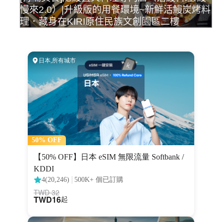
慢來2.0）|升級版的用餐環境~新鮮活鰻炭烤料
理．藏身在KIRI原住民族文創園區二樓