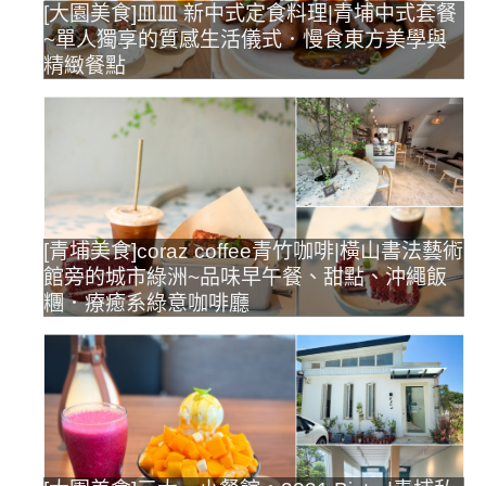
[大園美食]皿皿 新中式定食料理|青埔中式套餐
~單人獨享的質感生活儀式．慢食東方美學與
精緻餐點
[青埔美食]coraz coffee青竹咖啡|橫山書法藝術
館旁的城市綠洲~品味早午餐、甜點、沖繩飯
糰．療癒系綠意咖啡廳