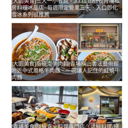
[大園美食]三大一小餐館。3331 Bistro|青埔私
房料理冰品店~每週限定營業三天．入口即化
雪冰系列很推薦
[大園美食]脂硯齋牛肉麵|青埔橫山書法藝術館
附近中式風格牛肉麵．一碗讓人記住的紅燒牛
肉麵
[青埔美食]隱鰻直火料理專門店（活鰻料理/鰻