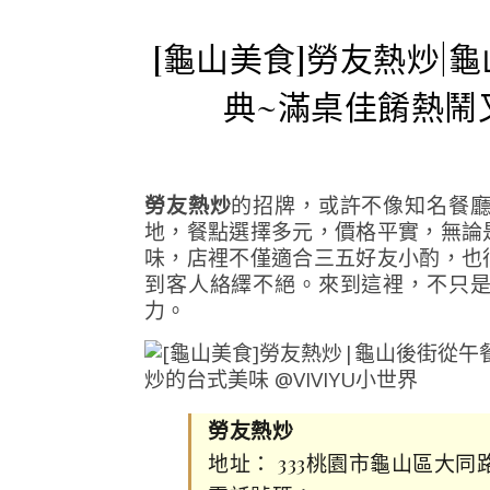
[龜山美食]勞友熱炒
典~滿桌佳餚熱鬧
勞友熱炒
的招牌，或許不像知名餐
地，餐點選擇多元，價格平實，無論
味，店裡不僅適合三五好友小酌，也
到客人絡繹不絕。來到這裡，不只
力。
勞友熱炒
地址： 333桃園市龜山區大同路