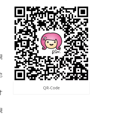
也
QR-Code
才