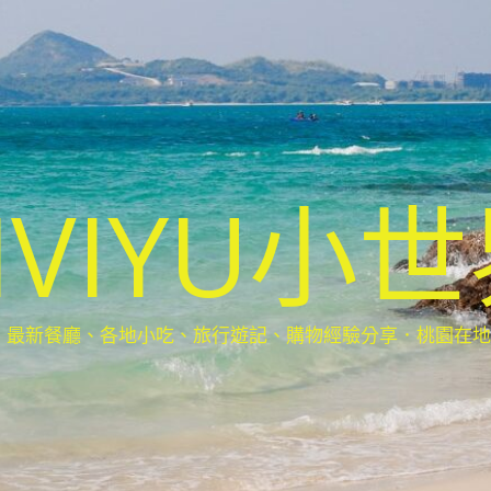
IVIYU小
新餐廳、各地小吃、旅行遊記、購物經驗分享．桃園在地部落客(Ta