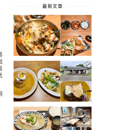
最新文章
經
基
滋
看
活