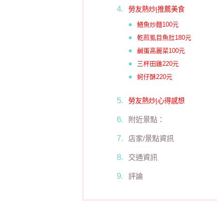
勞友熱炒|推薦美食
鱔魚炒麵100元
乾煎虱目魚肚180元
鹹蛋高麗菜100元
三杯田雞220元
蚵仔酥220元
勞友熱炒|心得感想
附近景點：
店家/景點資訊
交通資訊
評論