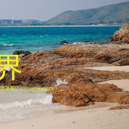
世界
oyuan Blogger)