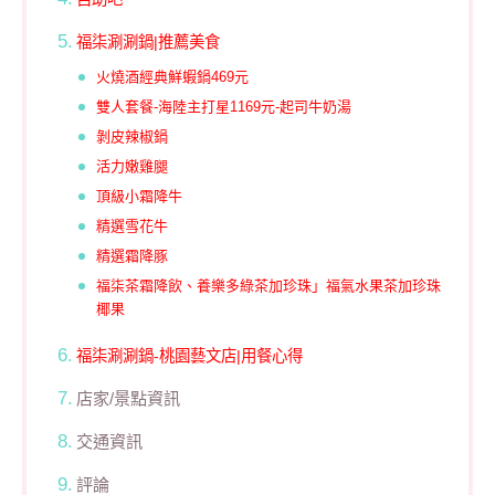
福柒涮涮鍋|推薦美食
火燒酒經典鮮蝦鍋469元
雙人套餐-海陸主打星1169元-起司牛奶湯
剝皮辣椒鍋
活力嫩雞腿
頂級小霜降牛
精選雪花牛
精選霜降豚
福柒茶霜降飲、養樂多綠茶加珍珠」福氣水果茶加珍珠
椰果
福柒涮涮鍋-桃園藝文店|用餐心得
店家/景點資訊
交通資訊
評論