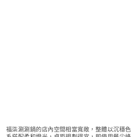
福柒涮涮鍋的店內空間相當寬敞，整體以沉穩色
系搭配柔和燈光，桌距規劃得宜，即使用餐尖峰