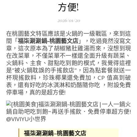
方便!
2026/01/20
在桃園藝文特區應該是火鍋的一級戰區，來到這
間「
福柒涮涮鍋-桃園藝文店
」，吃過竟然沒寫文
章，這次原本為了胡椒豬肚雞湯而來，沒想到現
在改菜單，不僅菜單不一樣還全面升級有蔬菜、
火鍋料、主食、甜點吃到飽的模式，我覺得這裡
是”被火鍋耽誤的手搖飲店”，因為點套餐就送一
杯現搖飲料，珍珠椰果還免費加，CP 值高到破
表，還有好吃的冰淇淋和奶酪隨你吃 ，附設免費
停車場，真的是超方便!
福柒涮涮鍋-桃園藝文店