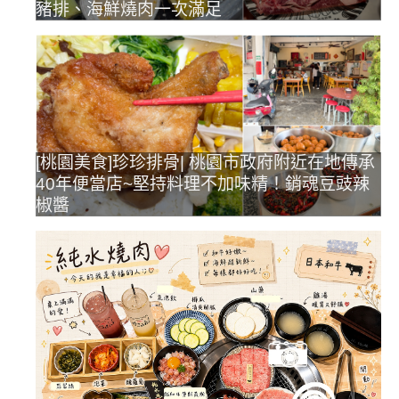
豬排、海鮮燒肉一次滿足
[桃園美食]珍珍排骨| 桃園市政府附近在地傳承
40年便當店~堅持料理不加味精！銷魂豆豉辣
椒醬