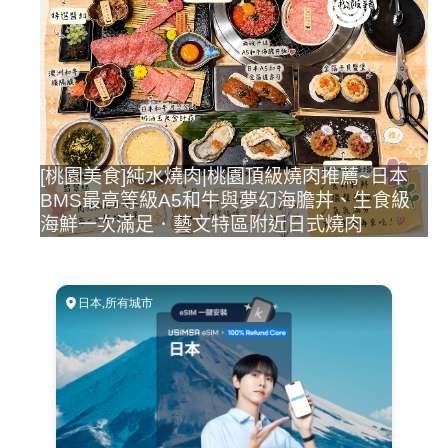
[桃園美食]純水燒肉|桃園頂級燒肉推薦~日本
BMS最高等級A5和牛與夢幻海膽丼、生食級
海鮮一次滿足．藝文特區附近日式燒肉