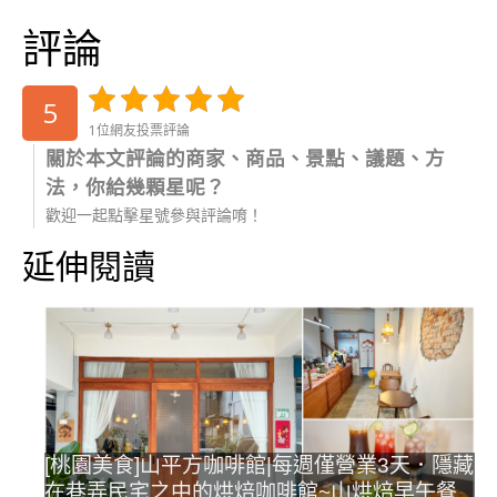
評論
5
1位網友投票評論
關於本文評論的商家、商品、景點、議題、方
法，你給幾顆星呢？
歡迎一起點擊星號參與評論唷！
延伸閱讀
[桃園美食]山平方咖啡館|每週僅營業3天．隱藏
在巷弄民宅之中的烘焙咖啡館~山烘焙早午餐