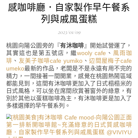
感咖啡廳．自家製作早午餐系
列與戚風蛋糕
2023/01/09
桃園向陽公園旁的『
有沐咖啡
』開始試營運了，
其實這也是第五號店，繼
、
wooly cafe
風雨珈
、
、
琲
友美子咖啡cafe yumiko
辺間屋梅子cafe
最新的作品，老闆是不是永遠有用不完的
umeko
精力，一間接著一間開業，感覺在桃園熱鬧區域
都能見到，這間有沐咖啡更加入了日式榻榻米的
日式風格，可以坐在席間欣賞著窗外的綠意，有
別於其他以蛋糕咖啡為主，有沐咖啡更是加入了
多樣選擇的早午餐系列。