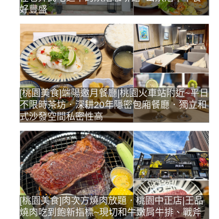
好豐盛
[桃園美食]端陽邀月餐廳|桃園火車站附近~平日
不限時茶坊．深耕20年隱密包廂餐廳．獨立和
式沙發空間私密性高
[桃園美食]肉次方燒肉放題．桃園中正店|王品
燒肉吃到飽新指標~現切和牛嫩肩牛排、戰斧