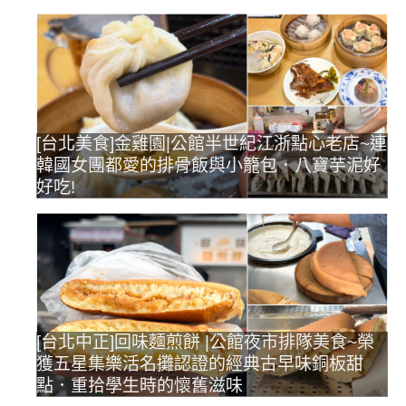
[台北美食]金雞園|公館半世紀江浙點心老店~連
韓國女團都愛的排骨飯與小籠包．八寶芋泥好
好吃!
[台北中正]回味麵煎餅 |公館夜市排隊美食~榮
獲五星集樂活名攤認證的經典古早味銅板甜
點．重拾學生時的懷舊滋味