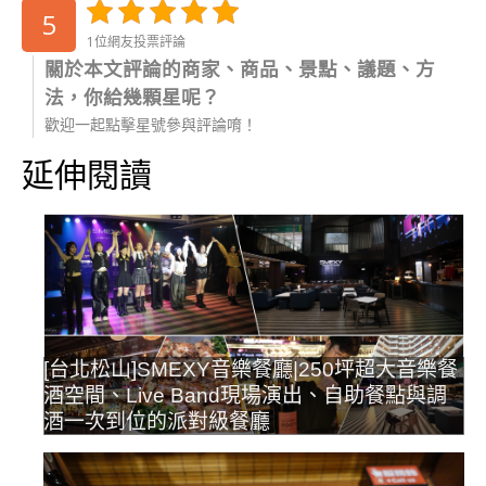
5
1位網友投票評論
關於本文評論的商家、商品、景點、議題、方
法，你給幾顆星呢？
歡迎一起點擊星號參與評論唷！
延伸閱讀
[台北松山]SMEXY音樂餐廳|250坪超大音樂餐
酒空間、Live Band現場演出、自助餐點與調
酒一次到位的派對級餐廳