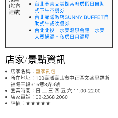
台北寒舍艾美探索廚房假日自助
(站內
式下午茶餐券
連結)
台北茹曦飯店SUNNY BUFFET自
助式午或晚餐券
台北北投｜水美溫泉會館｜水美
大眾裸湯・私房日月湯屋
店家/景點資訊
店家名稱：
藍家割包
所在地址：100臺灣臺北市中正區文盛里羅斯
福路三段316巷8弄3號
營業時間：日 二 三 四 五 六 11:00-22:00
店家電話：02-2368 2060
評價：★★★★★