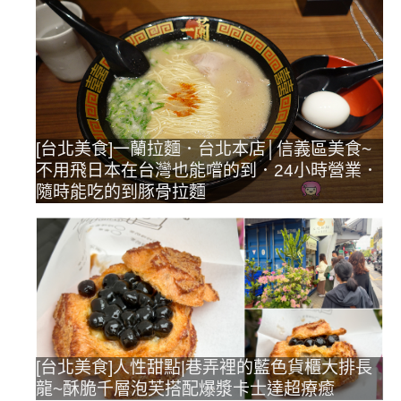
[台北美食]一蘭拉麵．台北本店│信義區美食~
不用飛日本在台灣也能嚐的到．24小時營業．
隨時能吃的到豚骨拉麵
[台北美食]人性甜點|巷弄裡的藍色貨櫃大排長
龍~酥脆千層泡芙搭配爆漿卡士達超療癒