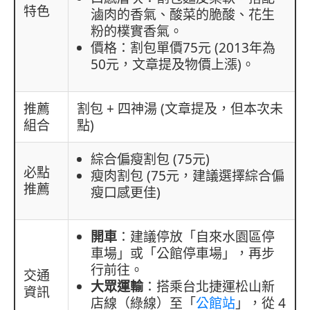
特色
滷肉的香氣、酸菜的脆酸、花生
粉的樸實香氣。
價格：割包單價75元 (2013年為
50元，文章提及物價上漲)。
推薦
割包 + 四神湯 (文章提及，但本次未
組合
點)
綜合偏瘦割包 (75元)
必點
瘦肉割包 (75元，建議選擇綜合偏
推薦
瘦口感更佳)
開車
：建議停放「自來水園區停
車場」或「公館停車場」，再步
行前往。
交通
大眾運輸
：搭乘台北捷運松山新
資訊
店線（綠線）至「
」，從 4
公館站