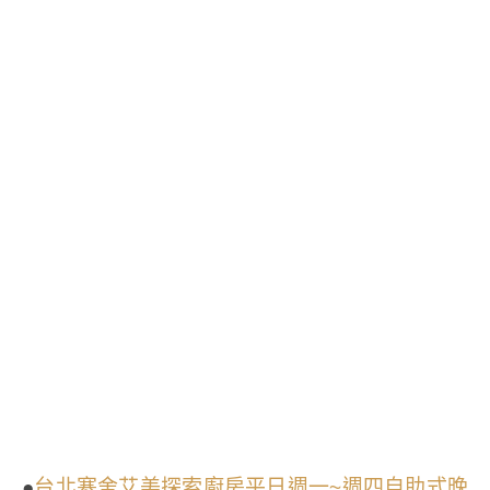
●
台北寒舍艾美探索廚房平日週一~週四自助式晚