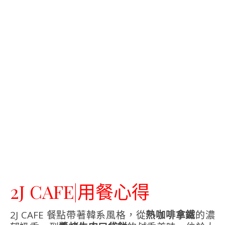
2J CAFE|用餐心得
2J CAFE 餐點帶著韓系風格，從
熱咖啡拿鐵
的濃