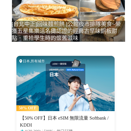
[台北中正]回味麵煎餅 |公館夜市排隊美食~榮
獲五星集樂活名攤認證的經典古早味銅板甜
點．重拾學生時的懷舊滋味