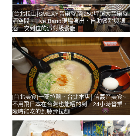
[台北松山]SMEXY音樂餐廳|250坪超大音樂餐
酒空間、Live Band現場演出、自助餐點與調
酒一次到位的派對級餐廳
[台北美食]一蘭拉麵．台北本店│信義區美食~
不用飛日本在台灣也能嚐的到．24小時營業．
隨時能吃的到豚骨拉麵