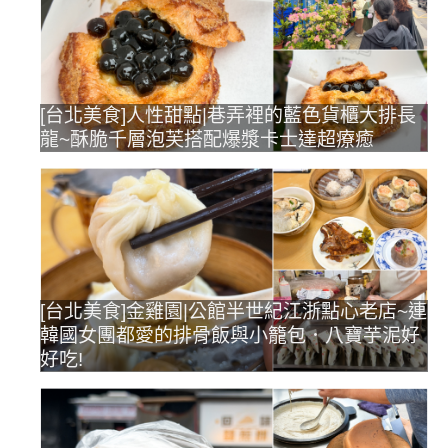
[台北美食]人性甜點|巷弄裡的藍色貨櫃大排長
龍~酥脆千層泡芙搭配爆漿卡士達超療癒
[台北美食]金雞園|公館半世紀江浙點心老店~連
韓國女團都愛的排骨飯與小籠包．八寶芋泥好
好吃!