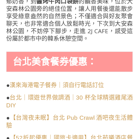
郁奶香，到
醬烤牛肉口袋餅
的鹹香美味，位於大
安森林公園旁的絕佳位置，讓人用餐後還能散步
享受綠意盎然的自然景色；不僅適合與好友聚會
聊天，也非常適合個人放鬆時光，下次到大安森
林公園，不妨停下腳步，走進 2J CAFE，感受這
份屬於都市中的韓系休憩空間。
台北美食餐券優惠：
●
漢來海港電子餐券｜須自行電話訂位
●
台北｜環遊世界做調酒｜30 杯全球精選雞尾酒
DIY
●
【台灣夜未眠】台北 Pub Crawl 酒吧夜生活體
驗
●
【52折起優惠｜國旅卡適用】台北茹曦酒店餐