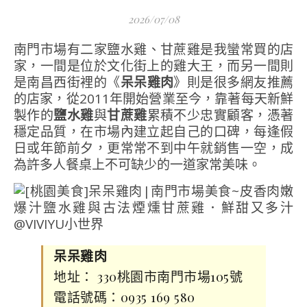
2026/07/08
南門市場有二家鹽水雞、甘蔗雞是我蠻常買的店
家，一間是位於文化街上的雞大王，而另一間則
是南昌西街裡的《
呆呆雞肉
》則是很多網友推薦
的店家，從2011年開始營業至今，靠著每天新鮮
製作的
鹽水雞
與
甘蔗雞
累積不少忠實顧客，憑著
穩定品質，在市場內建立起自己的口碑，每逢假
日或年節前夕，更常常不到中午就銷售一空，成
為許多人餐桌上不可缺少的一道家常美味。
呆呆雞肉
地址： 330桃園市南門市場105號
電話號碼：0935 169 580