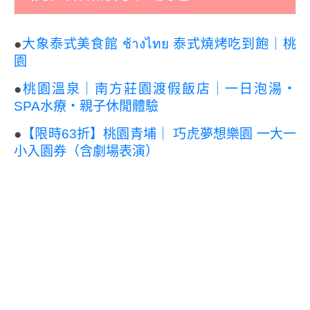
●
大象泰式美食館 ช้างไทย 泰式燒烤吃到飽｜桃
園
●
桃園溫泉｜南方莊園渡假飯店｜一日泡湯・
SPA水療・親子休閒體驗
●
【限時63折】桃園青埔｜ 巧虎夢想樂園 一大一
小入園券（含劇場表演）