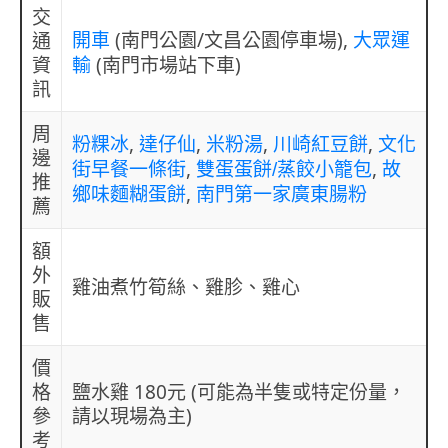
交
(南門公園/文昌公園停車場),
通
開車
大眾運
資
(南門市場站下車)
輸
訊
周
,
,
,
,
粉粿冰
達仔仙
米粉湯
川崎紅豆餅
文化
邊
,
,
街早餐一條街
雙蛋蛋餅/蒸餃小籠包
故
推
,
鄉味麵糊蛋餅
南門第一家廣東腸粉
薦
額
外
雞油煮竹筍絲、雞胗、雞心
販
售
價
格
鹽水雞 180元 (可能為半隻或特定份量，
參
請以現場為主)
考