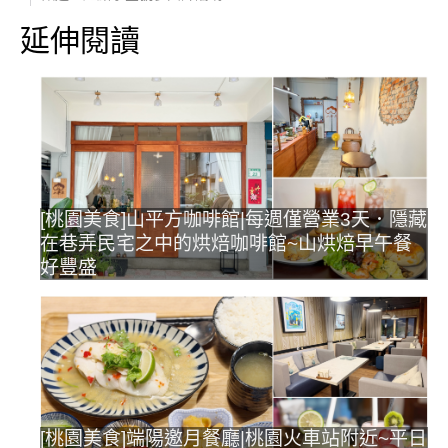
延伸閱讀
[桃園美食]山平方咖啡館|每週僅營業3天．隱藏
在巷弄民宅之中的烘焙咖啡館~山烘焙早午餐
好豐盛
[桃園美食]端陽邀月餐廳|桃園火車站附近~平日