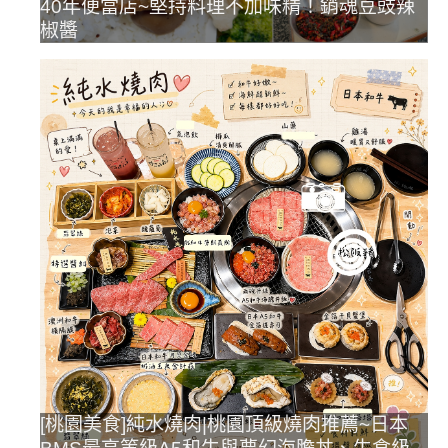
40年便當店~堅持料理不加味精！銷魂豆豉辣
椒醬
[桃園美食]純水燒肉|桃園頂級燒肉推薦~日本