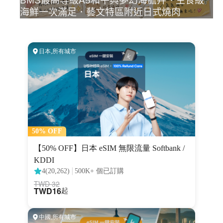
BMS最高等級A5和牛與夢幻海膽丼、生食級
海鮮一次滿足．藝文特區附近日式燒肉