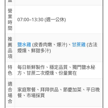
置
營
業
07:00–13:30 (週一公休)
時
間
推
(皮香肉嫩、爆汁)、
(古法
薦
鹽水雞
甘蔗雞
品
煙燻、鮮甜多汁)
項
特
每日新鮮製作、穩定品質、獨門鹽水秘
色
方、甘蔗二次煙燻、份量實在
適
合
家庭聚餐、拜拜供品、節慶加菜、平日晚
場
餐、市場採買
合