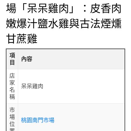
場「呆呆雞肉」：皮香肉
嫩爆汁鹽水雞與古法煙燻
甘蔗雞
項
內容
目
店
家
呆呆雞肉
名
稱
市
場
桃園南門市場
位