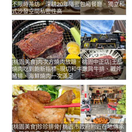
不限時茶坊．深耕20年隱密包廂餐廳．獨立和
式沙發空間私密性高
[桃園美食]肉次方燒肉放題．桃園中正店|王品
燒肉吃到飽新指標~現切和牛嫩肩牛排、戰斧
豬排、海鮮燒肉一次滿足
[桃園美食]珍珍排骨| 桃園市政府附近在地傳承