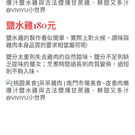
鹽水雞180元
鹽水雞的製作看似簡單，實際上對火候、調味與
雞肉本身品質的要求相當嚴苛呢!
鹽分太重則失去雞肉的自然甜味，鹽分不足則缺
乏提味的層次；烹煮時間過長則肉質變柴，過短
則不夠入味。