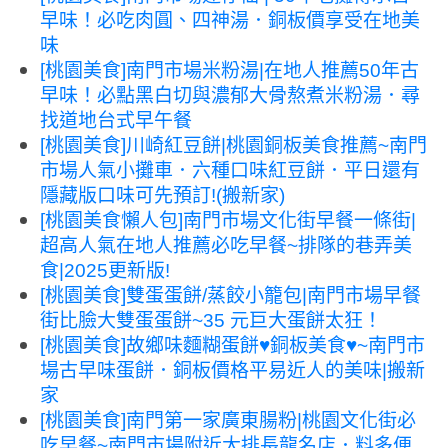
早味！必吃肉圓、四神湯．銅板價享受在地美
味
[桃園美食]南門市場米粉湯|在地人推薦50年古
早味！必點黑白切與濃郁大骨熬煮米粉湯．尋
找道地台式早午餐
[桃園美食]川崎紅豆餅|桃園銅板美食推薦~南門
市場人氣小攤車．六種口味紅豆餅．平日還有
隱藏版口味可先預訂!(搬新家)
[桃園美食懶人包]南門市場文化街早餐一條街|
超高人氣在地人推薦必吃早餐~排隊的巷弄美
食|2025更新版!
[桃園美食]雙蛋蛋餅/蒸餃小籠包|南門市場早餐
街比臉大雙蛋蛋餅~35 元巨大蛋餅太狂！
[桃園美食]故鄉味麵糊蛋餅♥銅板美食♥~南門市
場古早味蛋餅．銅板價格平易近人的美味|搬新
家
[桃園美食]南門第一家廣東腸粉|桃園文化街必
吃早餐~南門市場附近大排長龍名店．料多便