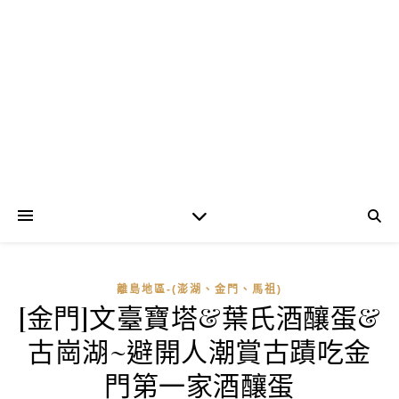
離島地區-(澎湖、金門、馬祖)
[金門]文臺寶塔&葉氏酒釀蛋&
古崗湖~避開人潮賞古蹟吃金
門第一家酒釀蛋