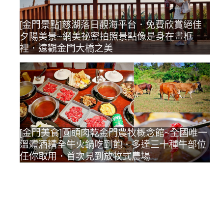
[金門景點]慈湖落日觀海平台．免費欣賞絕佳
夕陽美景~網美祕密拍照景點像是身在畫框
裡．遠觀金門大橋之美
[金門美食]圓頭肉乾金門農牧概念館~全國唯一
溫體酒糟全牛火鍋吃到飽．多達三十種牛部位
任你取用．首次見到放牧式農場