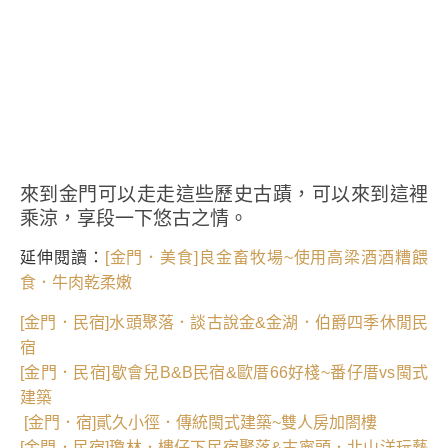
來到金門可以走走這些歷史古蹟，可以來到這裡
乘涼，享段一下悠古之情。
延伸閱讀：
[金門．美食]良金畜牧場~使用高梁酒酒糟餵
食．牛肉乾柔嫩
[金門．民宿]水頭聚落．談古說金&金湖．伯爵四季休閒民
宿
[金門．民宿]歇會兒B&B民宿&歐厝66好棧~番仔厝vs閩式
建築
[金門．宿]貳久小徑．傳統閩式建築~雙人房加閤樓
[金門．民宿]瓊林．樓仔下民宿聚落&古寧頭．北山洋玩藝