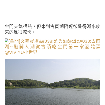
金門天氣很熱，但來到古岡湖附近卻覺得湖水吹
來的風很涼快。