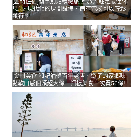
[金門住宿]閒事別館精緻旅店-旅人駐足最佳休
息站~現代化的房間設備．備有電梯可以輕鬆
搬行李
[金門美食]和記油條百年老店．遊子的家鄉味~
鬆軟口感個頭超大條．銅板美食一次買50條!