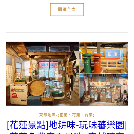
閱讀全文
東部地區-(宜蘭、花蓮、台東)
[花蓮景點]地耕味-玩味蕃樂園|