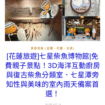
東部地區-(宜蘭、花蓮、台東)
[花蓮旅遊]七星柴魚博物館|免
費親子景點！3D海洋互動廚房
與復古柴魚分類室．七星潭旁
知性與美味的室內雨天備案首
選！
2026/07/21