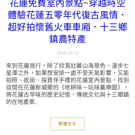
花蓮免費室內景點~穿越時空
體驗花蓮五零年代復古風情．
超好拍懷舊火車車廂．十三鄉
鎮農特產
2026/07/23
來到花蓮旅行，除了欣賞壯麗山海景色、漫步七
星潭之外，如果想安排一處不受天氣影響，又能
拍照、逛街、採買伴手禮的花蓮室內景點，找到
這間在花蓮新城鄉的《地耕味－玩味蕃樂園》，
將花蓮古早味的歷史記憶、傳統文化與十三鄉鎮
的在地產業...
閱讀全文