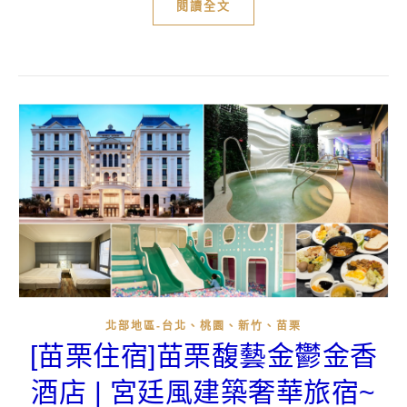
閱讀全文
北部地區-台北、桃園、新竹、苗栗
[苗栗住宿]苗栗馥藝金鬱金香
酒店 | 宮廷風建築奢華旅宿~