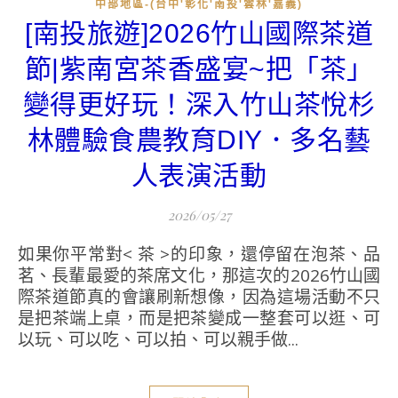
中部地區-(台中'彰化'南投'雲林'嘉義)
[南投旅遊]2026竹山國際茶道
節|紫南宮茶香盛宴~把「茶」
變得更好玩！深入竹山茶悅杉
林體驗食農教育DIY．多名藝
人表演活動
2026/05/27
如果你平常對< 茶 >的印象，還停留在泡茶、品
茗、長輩最愛的茶席文化，那這次的2026竹山國
際茶道節真的會讓刷新想像，因為這場活動不只
是把茶端上桌，而是把茶變成一整套可以逛、可
以玩、可以吃、可以拍、可以親手做...