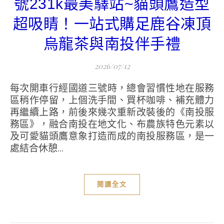
號231k最美驛站~貓頭鷹造型
超吸睛！一站式購足鹿谷凍頂
烏龍茶與南投伴手禮
2026/07/12
每次開車行經國道三號時，總會習慣性地在服務
區稍作停留，上個洗手間、買杯咖啡、補充體力
再繼續上路，前後來幾次重新改裝後的《南投服
務區》，融合南投在地文化、布農族特色元素以
及可愛貓頭鷹意象打造而成的南投服務區，是一
處結合休憩...
閱讀全文