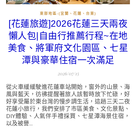
東部地區-(宜蘭、花蓮、台東)
[花蓮旅遊]2026花蓮三天兩夜
懶人包|自由行推薦行程~在地
美食、將軍府文化園區、七星
潭與豪華住宿一次滿足
2026/07/15
從火車緩緩駛進花蓮車站開始，窗外的山景、海
風與藍天，彷彿提醒著旅人該暫時放下忙碌，好
好享受屬於東台灣的慢步調生活，這趟三天二夜
花蓮小旅行，我們安排了市區美食、文化景點、
DIY體驗、人氣伴手禮採買、七星潭海景住宿，
以及被譽...