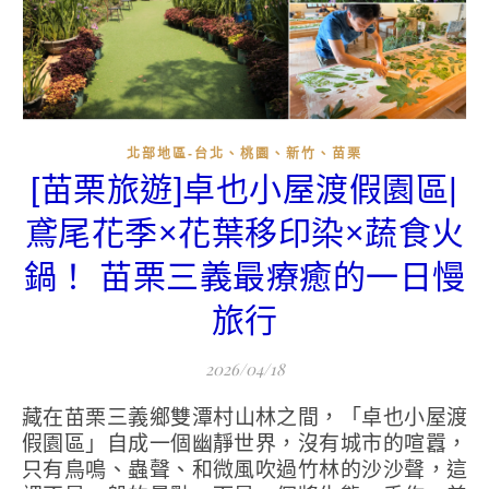
北部地區-台北、桃園、新竹、苗栗
[苗栗旅遊]卓也小屋渡假園區|
鳶尾花季×花葉移印染×蔬食火
鍋！ 苗栗三義最療癒的一日慢
旅行
2026/04/18
藏在苗栗三義鄉雙潭村山林之間，「卓也小屋渡
假園區」自成一個幽靜世界，沒有城市的喧囂，
只有鳥鳴、蟲聲、和微風吹過竹林的沙沙聲，這