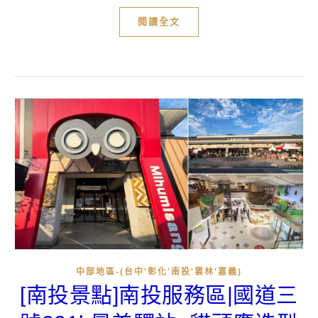
閱讀全文
中部地區-(台中'彰化'南投'雲林'嘉義)
[南投景點]南投服務區|國道三