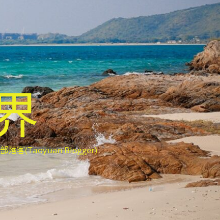
世界
oyuan Blogger)