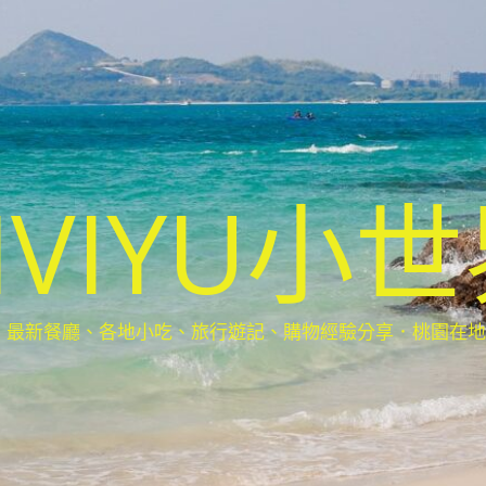
IVIYU小
新餐廳、各地小吃、旅行遊記、購物經驗分享．桃園在地部落客(Ta