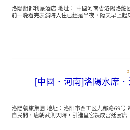
洛陽鉬都利豪酒店 地址： 中國河南省洛陽洛龍區開元大
前一晚看完表演時入住已經是半夜，隔天早上起床
[中國．河南]洛陽水席
洛陽餐旅集團 地址：洛阳市西工区九都路69号 電話：133
自民間，唐朝武則天時，引進皇宮製成宮廷宴席，