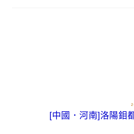
[中國．河南]洛陽鉬