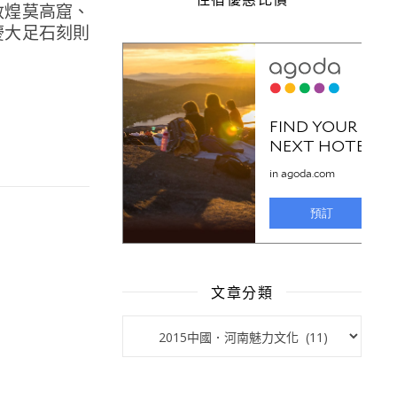
敦煌莫高窟、
慶大足石刻則
文章分類
文章分類