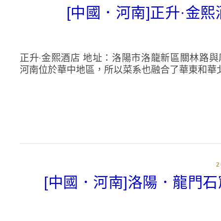
[中國．河南]正升·金
正升·金熙酒店 地址：洛陽市洛龍新區關林路與厚載門街交叉口
河南位於華中地區，所以菜系也融合了華東和華北
[中國．河南]洛陽．龍門