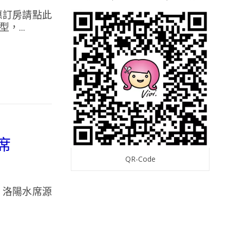
優惠訂房請點此
...
席
QR-Code
m/ 洛陽水席源