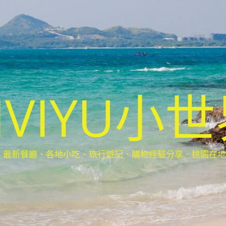
IVIYU小
新餐廳、各地小吃、旅行遊記、購物經驗分享．桃園在地部落客(Ta