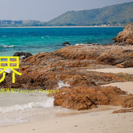
世界
oyuan Blogger)