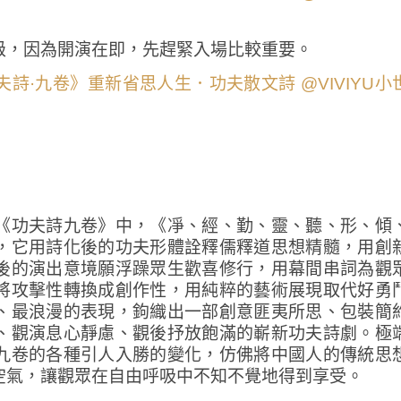
級，因為開演在即，先趕緊入場比較重要。
《功夫詩九卷》中，《凈、經、勤、靈、聽、形、傾
，它用詩化後的功夫形體詮釋儒釋道思想精髓，用創
後的演出意境願浮躁眾生歡喜修行，用幕間串詞為觀
將攻擊性轉換成創作性，用純粹的藝術展現取代好勇
、最浪漫的表現，鉤織出一部創意匪夷所思、包裝簡
、觀演息心靜慮、觀後抒放飽滿的嶄新功夫詩劇。極
九卷的各種引人入勝的變化，仿佛將中國人的傳統思
空氣，讓觀眾在自由呼吸中不知不覺地得到享受。