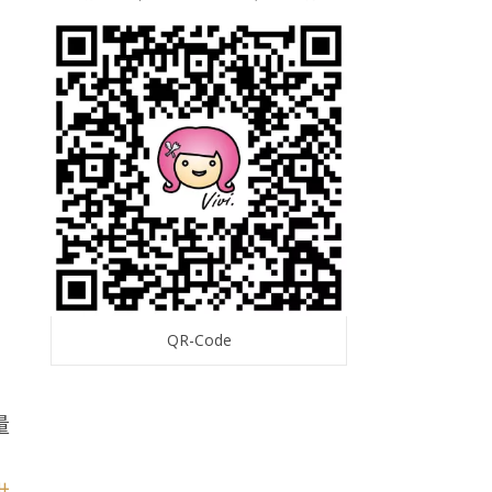
QR-Code
量