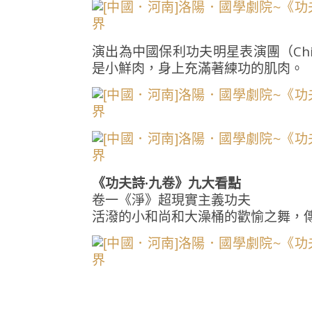
演出為中國保利功夫明星表演團（China Pol
是小鮮肉，身上充滿著練功的肌肉。
《功夫詩·九卷》九大看點
卷一《淨》超現實主義功夫
活潑的小和尚和大澡桶的歡愉之舞，