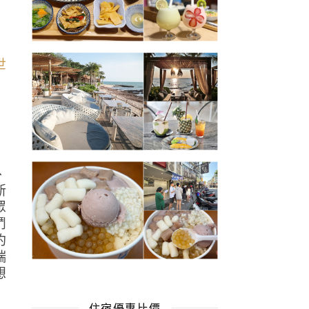
、
新
眾
鬥
約
端
想
住宿優惠比價