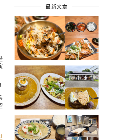
最新文章
是
演
系
空