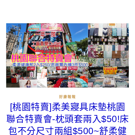
好康報報
[桃園特賣]柔美寢具床墊桃園
聯合特賣會-枕頭套兩入$50!床
包不分尺寸兩組$500~舒柔健