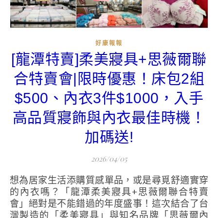
好康報報
[龍潭特賣]柔美寢具+思薇爾聯
合特賣會|限時優惠！床包2組
$500、內衣3件$1000，入手
高品質寢飾與內衣最佳時機！
加碼送!
2026/04/05
想為居家生活添購質感單品，或是尋覓舒適實穿
的內衣嗎？「龍潭柔美寢具+思薇爾聯合特賣
會」絕對是不能錯過的年度盛事！這次結合了台
灣製造的「柔美寢具」與知名品牌「思薇爾內