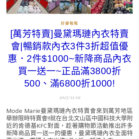
好康報報
[萬芳特賣]曼黛瑪璉內衣特賣
會|暢銷款內衣3件3折超值優
惠．2件$1000~新降商品內衣
買一送一~正品滿3800折
500、滿6800折1000!
2023/11/01
Mode Marie曼黛瑪璉內衣特賣會來到萬芳地區
舉辦限時特賣會!!就在台北文山區中國科技大學附
近的肯德基KFC對面，趁著購物節活動推出許多
新降商品買一送一的優惠，曼黛瑪璉內衣全面特