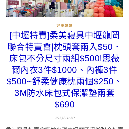
好康報報
[中壢特賣]柔美寢具中壢龍岡
聯合特賣會|枕頭套兩入$50．
床包不分尺寸兩組$500!思薇
爾內衣3件$1000、內褲3件
$500~舒柔健康枕兩個$250、
3M防水床包式保潔墊兩套
$690
2023/11/20