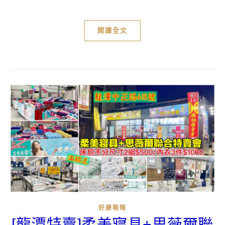
閱讀全文
好康報報
[龍潭特賣]柔美寢具+思薇爾聯