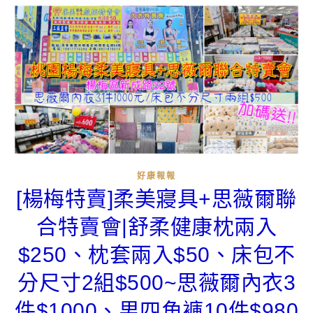
好康報報
[楊梅特賣]柔美寢具+思薇爾聯
合特賣會|舒柔健康枕兩入
$250、枕套兩入$50、床包不
分尺寸2組$500~思薇爾內衣3
件$1000、男四角褲10件$980