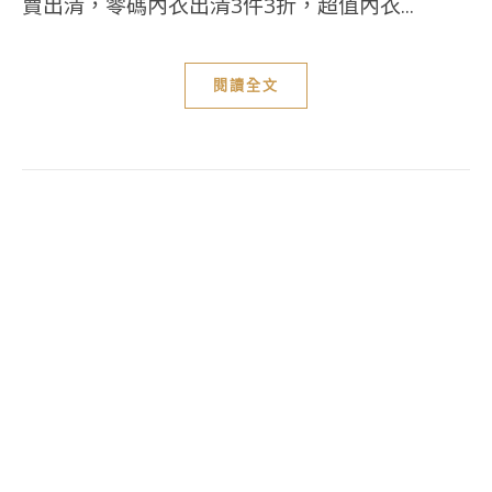
賣出清，零碼內衣出清3件3折，超值內衣...
閱讀全文