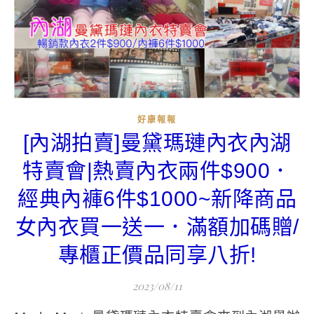
好康報報
[內湖拍賣]曼黛瑪璉內衣內湖
特賣會|熱賣內衣兩件$900．
經典內褲6件$1000~新降商品
女內衣買一送一．滿額加碼贈/
專櫃正價品同享八折!
2023/08/11