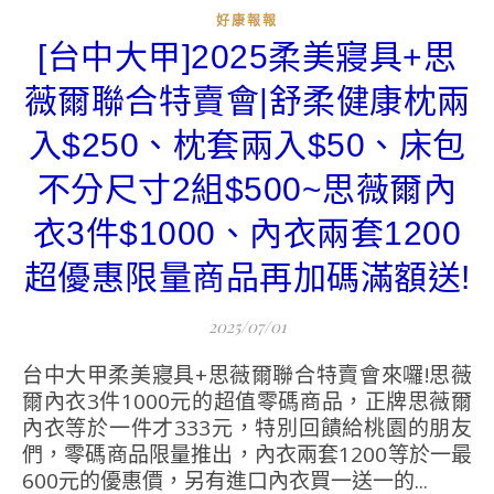
好康報報
[台中大甲]2025柔美寢具+思
薇爾聯合特賣會|舒柔健康枕兩
入$250、枕套兩入$50、床包
不分尺寸2組$500~思薇爾內
衣3件$1000、內衣兩套1200
超優惠限量商品再加碼滿額送!
2025/07/01
台中大甲柔美寢具+思薇爾聯合特賣會來囉!思薇
爾內衣3件1000元的超值零碼商品，正牌思薇爾
內衣等於一件才333元，特別回饋給桃園的朋友
們，零碼商品限量推出，內衣兩套1200等於一最
600元的優惠價，另有進口內衣買一送一的...