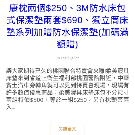
康枕兩個$250、3M防水床包
式保潔墊兩套$690、獨立筒床
墊系列加贈防水保潔墊(加碼滿
額贈)
2023/09/22
讓大家期待已久的桃園聯合特賣會來囉!柔美寢具
床墊來到省道上衛生福利部桃園醫院附近，中華
賓士汽車旁轉角就可以見到特賣會現場，現場有
許多超值優惠商品；柔美寢具床墊床包不分尺寸
兩組特價$500，等於一組$250，另有枕頭套兩
入...
閱讀全文