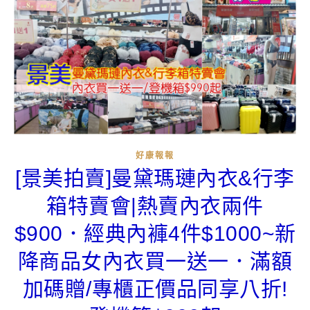
好康報報
[景美拍賣]曼黛瑪璉內衣&行李
箱特賣會|熱賣內衣兩件
$900．經典內褲4件$1000~新
降商品女內衣買一送一．滿額
加碼贈/專櫃正價品同享八折!