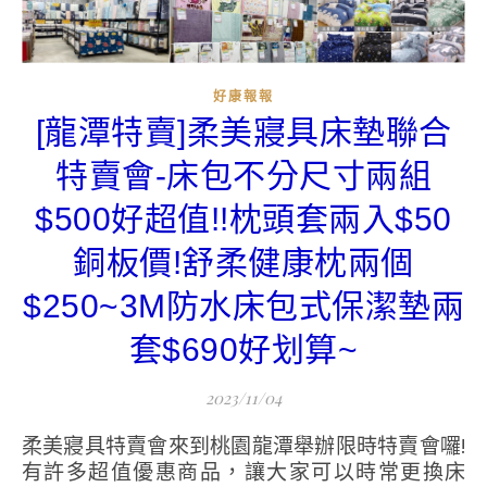
好康報報
[龍潭特賣]柔美寢具床墊聯合
特賣會-床包不分尺寸兩組
$500好超值!!枕頭套兩入$50
銅板價!舒柔健康枕兩個
$250~3M防水床包式保潔墊兩
套$690好划算~
2023/11/04
柔美寢具特賣會來到桃園龍潭舉辦限時特賣會囉!
有許多超值優惠商品，讓大家可以時常更換床