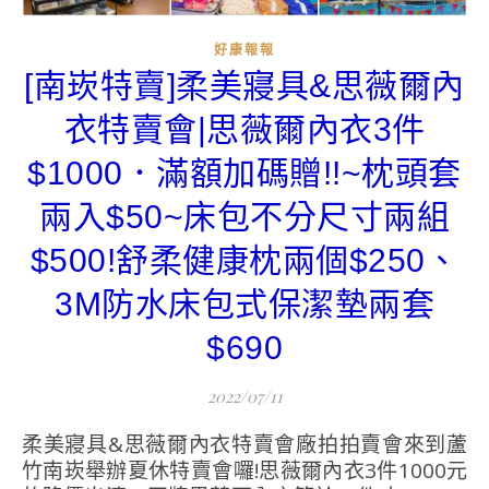
好康報報
[南崁特賣]柔美寢具&思薇爾內
衣特賣會|思薇爾內衣3件
$1000．滿額加碼贈!!~枕頭套
兩入$50~床包不分尺寸兩組
$500!舒柔健康枕兩個$250、
3M防水床包式保潔墊兩套
$690
2022/07/11
柔美寢具&思薇爾內衣特賣會廠拍拍賣會來到蘆
竹南崁舉辦夏休特賣會囉!思薇爾內衣3件1000元