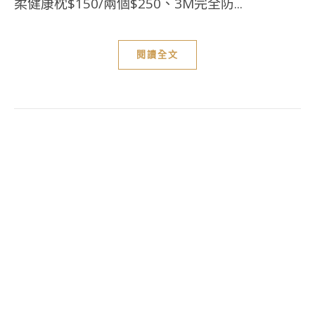
柔健康枕$150/兩個$250、3M完全防...
閱讀全文