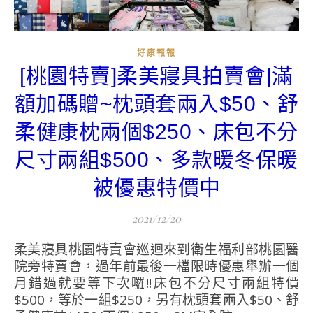
好康報報
[桃園特賣]柔美寢具拍賣會|滿
額加碼贈~枕頭套兩入$50、舒
柔健康枕兩個$250、床包不分
尺寸兩組$500、多款暖冬保暖
被優惠特價中
2021/12/20
柔美寢具桃園特賣會巡迴來到衛生福利部桃園醫
院旁特賣會，過年前最後一檔限時優惠舉辦一個
月錯過就要等下次囉!!床包不分尺寸兩組特價
$500，等於一組$250，另有枕頭套兩入$50、舒