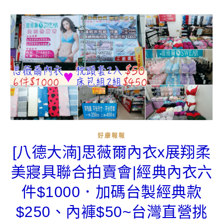
好康報報
[八德大湳]思薇爾內衣x展翔柔
美寢具聯合拍賣會|經典內衣六
件$1000．加碼台製經典款
$250、內褲$50~台灣直營挑