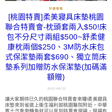
好康報報
[桃園特賣]柔美寢具床墊桃園
聯合特賣會-枕頭套兩入$50!床
包不分尺寸兩組$500~舒柔健
康枕兩個$250、3M防水床包
式保潔墊兩套$690、獨立筒床
墊系列加贈防水保潔墊(加碼滿
額贈)
2023/09/22
讓大家期待已久的桃園聯合特賣會來囉!柔美寢具
床墊來到省道上衛生福利部桃園醫院附近，中華
賓士汽車旁轉角就可以見到特賣會現場，現場有