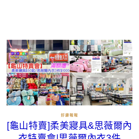
好康報報
[龜山特賣]柔美寢具&思薇爾內
衣特賣會|思薇爾內衣3件