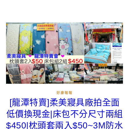
好康報報
[龍潭特賣]柔美寢具廠拍全面
低價換現金|床包不分尺寸兩組
$450|枕頭套兩入$50~3M防水