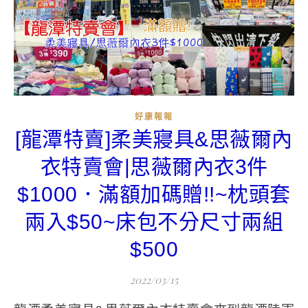
好康報報
[龍潭特賣]柔美寢具&思薇爾內
衣特賣會|思薇爾內衣3件
$1000．滿額加碼贈!!~枕頭套
兩入$50~床包不分尺寸兩組
$500
2022/03/15