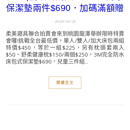
保潔墊兩件$690．加碼滿額贈
2020/10/21
柔美寢具聯合拍賣會來到桃園龍潭舉辦限時特賣
會囉!挑戰全台最低價，單人/雙人/加大床包兩組
特價$450，等於一組$225，另有枕頭套兩入
$50、舒柔健康枕$150/兩個$250，3M完全防水
床包式保潔墊$690，兒童三件組...
閱讀全文