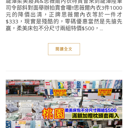
龍潭柔美寢具&思薇爾內衣特賣會來到龍潭陸軍
司令部斜對面舉辦拍賣會囉!!思薇爾內衣3件1000
元的降價出清，正牌思薇爾內衣等於一件才
$333，現實是殘酷的，零碼優惠當然是先搶先
贏，柔美床包不分尺寸兩組特價$500，...
閱讀全文