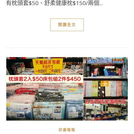
有枕頭套$50、舒柔健康枕$150/兩個...
閱讀全文
好康報報