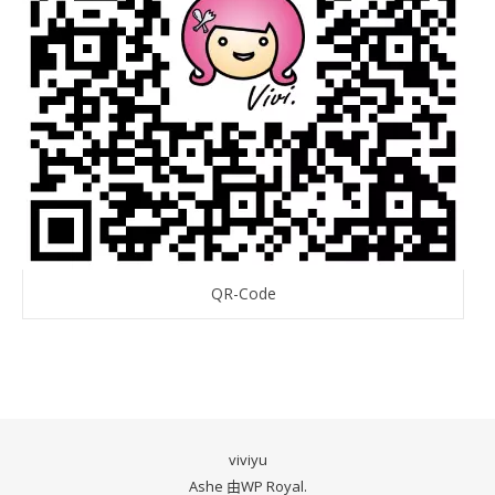
QR-Code
viviyu
Ashe 由
WP Royal
.