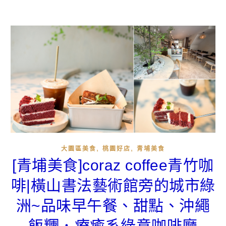
,
,
大園區美食
桃園好店
青埔美食
[青埔美食]coraz coffee青竹咖
啡|橫山書法藝術館旁的城市綠
洲~品味早午餐、甜點、沖繩
飯糰．療癒系綠意咖啡廳