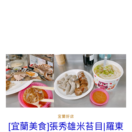
宜蘭好店
[宜蘭美食]張秀雄米苔目|羅東