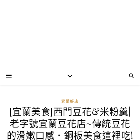
宜蘭好店
[宜蘭美食]西門豆花&米粉羹|
老字號宜蘭豆花店~傳統豆花
的滑嫩口感．銅板美食這裡吃!