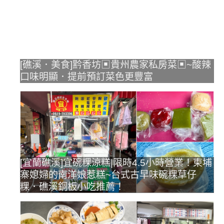
[礁溪．美食]黔香坊▣貴州農家私房菜▣~酸辣
口味明顯．提前預訂菜色更豐富
[宜蘭礁溪]宜碗粿涼糕|限時4.5小時營業！柬埔
寨媳婦的南洋娘惹糕~台式古早味碗粿草仔
粿．礁溪銅板小吃推薦！