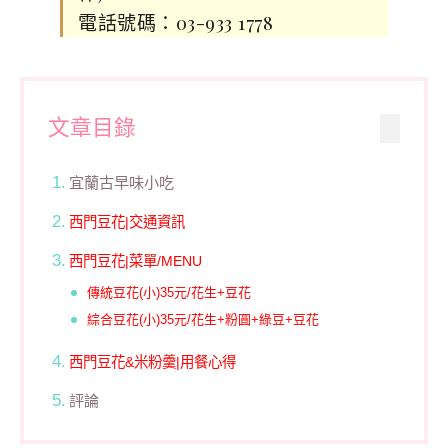
電話號碼：03-933 1778
文章目錄
宜蘭古早味小吃
西門豆花|交通資訊
西門豆花|菜單/MENU
傳統豆花(小)35元/花生+豆花
綜合豆花(小)35元/花生+粉圓+綠豆+豆花
西門豆花&米粉羹|用餐心得
評論