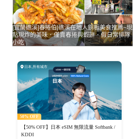
[宜蘭礁溪]春捲伯|礁溪在地人銅板美食推薦~現
點現炸的美味．僅賣春捲與蝦餅．假日常排隊
小吃