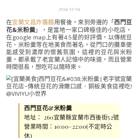
2024/11/04
在
用餐後，來到旁邊的「
西門豆
宜蘭文昌炸醬麵
花&米粉羹
」，是當地一家口碑極佳的小吃店，
在google map上有著4.5星的好評價，以傳統豆
花、米粉羹等在地美食而著名，從門口的攤車便
能感受到濃厚的懷舊氛圍，這裡的豆花與米粉
羹，都承載了老宜蘭人記憶中的味道，而且營業
時間很長，想吃可以隨時來。
西門豆花&米粉羹
地址： 260宜蘭縣宜蘭市西後街52號
營業時間：10:00–22:00(不定時公
休)