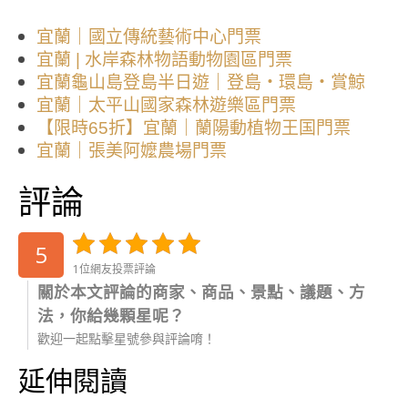
宜蘭｜國立傳統藝術中心門票
宜蘭 | 水岸森林物語動物園區門票
宜蘭龜山島登島半日遊｜登島・環島・賞鯨
宜蘭｜太平山國家森林遊樂區門票
【限時65折】宜蘭｜蘭陽動植物王国門票
宜蘭｜張美阿嬤農場門票
評論
5
1位網友投票評論
關於本文評論的商家、商品、景點、議題、方
法，你給幾顆星呢？
歡迎一起點擊星號參與評論唷！
延伸閱讀