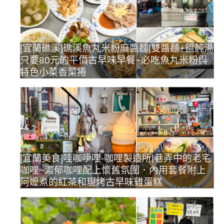
[宜蘭礁溪]礁溪魚丸米粉麻醬麵|雙醬麵+餛飩湯
只要80元的平價古早味早餐~必吃魚丸米粉與
特色小菜香菜捲
[宜蘭美食]哇咖吚哩-咖哩製造所|巷弄中的老宅
咖哩~濃郁咖哩配上懷舊氛圍．內用套餐附上
阿嬤煮的紅茶和現烤古早味雞蛋糕