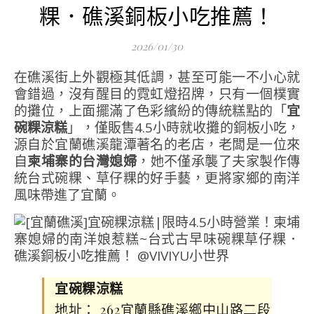
粿．礁溪銅板小吃推薦！
2026/01/30
在礁溪街上外觀極其低調，甚至可能一不小心就
會錯過，沒有醒目的霓虹燈招牌，只有一個樸實
的攤位，上面擺滿了色彩繽紛的傳統糕點的「
宜
碗粿涼糕
」，僅販售4.5小時就收攤的銅板小吃，
源自於宜蘭礁溪龍潭著名的老店，老闆是一位來
自
柬埔寨的台灣媳婦
，她不僅承襲了夫家製作傳
統台式碗粿、草仔粿的好手藝，更將家鄉的南洋
風味帶進了宜蘭。
宜碗粿涼糕
地址： 262宜蘭縣礁溪鄉中山路二段