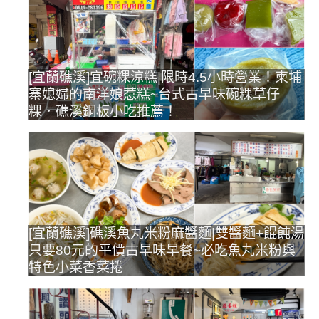
[宜蘭礁溪]宜碗粿涼糕|限時4.5小時營業！柬埔
寨媳婦的南洋娘惹糕~台式古早味碗粿草仔
粿．礁溪銅板小吃推薦！
[宜蘭礁溪]礁溪魚丸米粉麻醬麵|雙醬麵+餛飩湯
只要80元的平價古早味早餐~必吃魚丸米粉與
特色小菜香菜捲