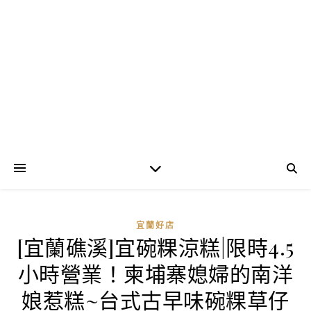
宜蘭好店
[宜蘭礁溪]宜碗粿涼糕|限時4.5
小時營業！柬埔寨媳婦的南洋
娘惹糕~台式古早味碗粿草仔