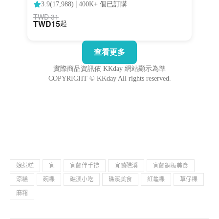
娘惹糕
宜
宜蘭伴手禮
宜蘭礁溪
宜蘭銅板美食
涼糕
碗粿
礁溪小吃
礁溪美食
紅龜粿
草仔粿
麻糬