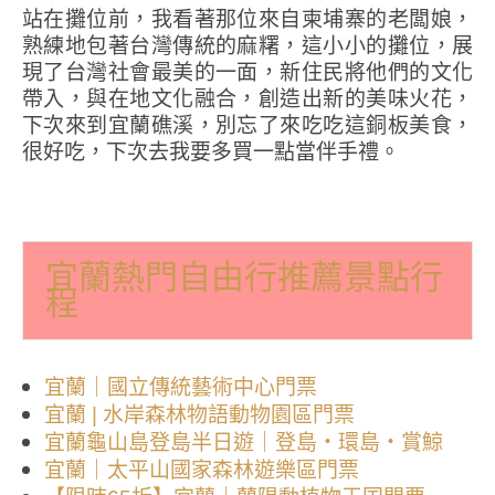
站在攤位前，我看著那位來自柬埔寨的老闆娘，
熟練地包著台灣傳統的麻糬，這小小的攤位，展
現了台灣社會最美的一面，新住民將他們的文化
帶入，與在地文化融合，創造出新的美味火花，
下次來到宜蘭礁溪，別忘了來吃吃這銅板美食，
很好吃，下次去我要多買一點當伴手禮。
宜蘭熱門自由行推薦景點行
程
宜蘭｜國立傳統藝術中心門票
宜蘭 | 水岸森林物語動物園區門票
宜蘭龜山島登島半日遊｜登島・環島・賞鯨
宜蘭｜太平山國家森林遊樂區門票