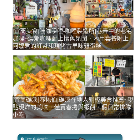
[宜蘭美食]哇咖吚哩-咖哩製造所|巷弄中的老宅
咖哩~濃郁咖哩配上懷舊氛圍．內用套餐附上
阿嬤煮的紅茶和現烤古早味雞蛋糕
[宜蘭礁溪]春捲伯|礁溪在地人銅板美食推薦~現
點現炸的美味．僅賣春捲與蝦餅．假日常排隊
小吃