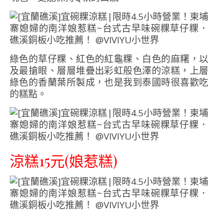
綠色的草仔粿、紅色的紅龜粿、白色的麻糬，以
及最搶眼、層層堆疊出彩虹般色澤的涼糕，上層
綠色的香蘭葉所製成，也是我到泰國時很喜歡吃
的糕點。
涼糕15元(娘惹糕)