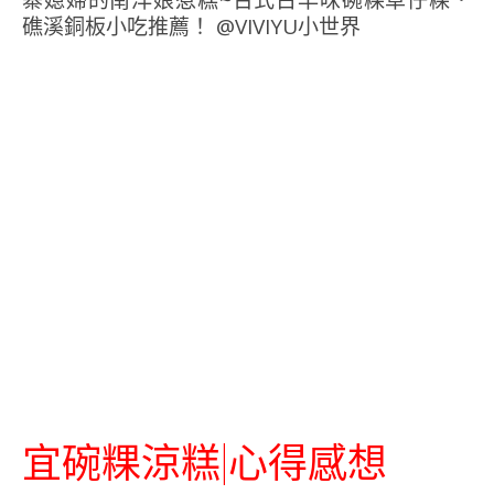
宜碗粿涼糕|心得感想