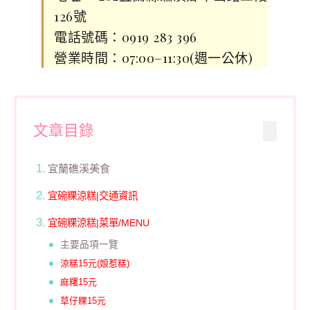
126號
電話號碼：0919 283 396
營業時間：07:00–11:30(週一公休)
文章目錄
宜蘭礁溪美食
宜碗粿涼糕|交通資訊
宜碗粿涼糕|菜單/MENU
主要品項一覽
涼糕15元(娘惹糕)
麻糬15元
草仔粿15元