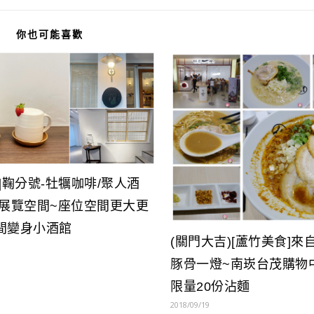
你也可能喜歡
]鞠分號-牡犡咖啡/聚人酒
有展覽空間~座位空間更大更
間變身小酒館
(關門大吉)[蘆竹美食]
豚骨一燈~南崁台茂購物
限量20份沾麵
2018/09/19