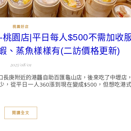
桃園好店
匯-桃園店|平日每人$500不需加收
蝦、蒸魚樣樣有(二訪價格更新)
2025/08/01
林口長庚附近的港龘自助百匯龜山店，後來吃了中壢店
，從平日一人360漲到現在變成$500，但想吃港
閱讀全文