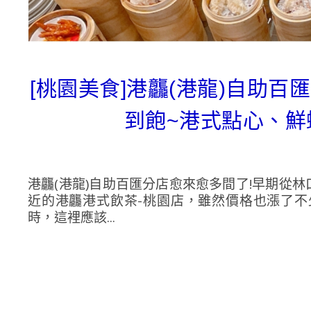
[桃園美食]港龘(港龍)自助百
到飽~港式點心、鮮
港龘(港龍)自助百匯分店愈來愈多間了!早期從
近的港龘港式飲茶-桃園店，雖然價格也漲了不少
時，這裡應該...