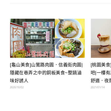
[龜山美食]山鶯路肉圓．信義街肉圓|
[桃園美食
隱藏在巷弄之中的銅板美食~整鍋滷
吧|一樓
味好誘人
舒適．夜
2020/10/02
2021/01/14