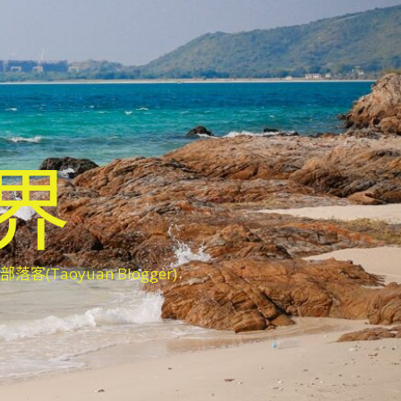
世界
oyuan Blogger)