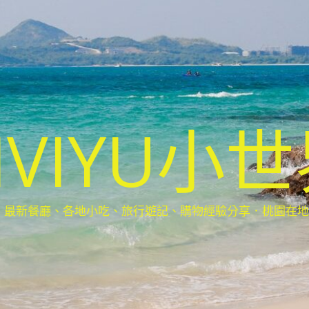
IVIYU小
新餐廳、各地小吃、旅行遊記、購物經驗分享．桃園在地部落客(Ta