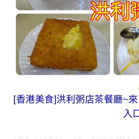
[香港美食]洪利粥店茶餐廳~
入