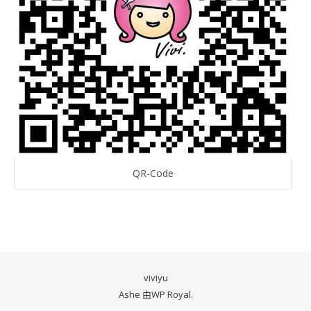
QR-Code
viviyu
Ashe 由
WP Royal
.