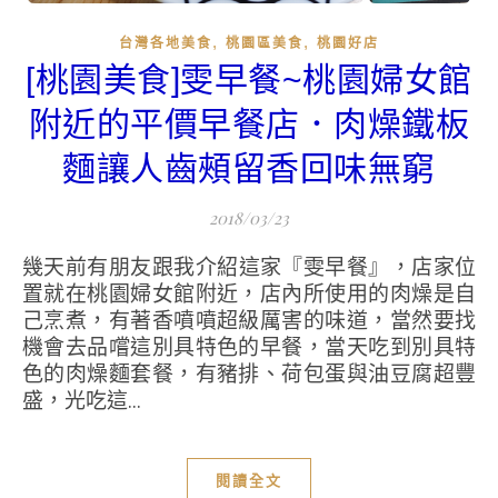
,
,
台灣各地美食
桃園區美食
桃園好店
[桃園美食]雯早餐~桃園婦女館
附近的平價早餐店．肉燥鐵板
麵讓人齒頰留香回味無窮
2018/03/23
幾天前有朋友跟我介紹這家『雯早餐』，店家位
置就在桃園婦女館附近，店內所使用的肉燥是自
己烹煮，有著香噴噴超級厲害的味道，當然要找
機會去品嚐這別具特色的早餐，當天吃到別具特
色的肉燥麵套餐，有豬排、荷包蛋與油豆腐超豐
盛，光吃這...
閱讀全文