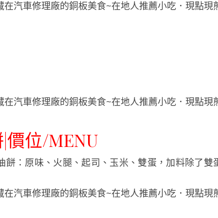
|價位/MENU
油餅：
原
味、火腿、
起
司、玉米、
雙
蛋，加料除了雙