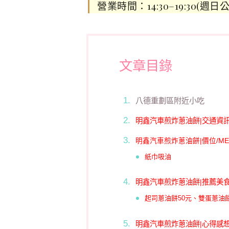
營業時間：14:30–19:30(週日
文章目錄
八德重劃區附近小吃
明鑫汽車煎炸蔥油餅|交通資
明
鑫
汽車
煎
炸
蔥油餅|價位/ME
紙巾吸油
明鑫汽車煎炸蔥油餅|推薦美
起司蔥油餅50元、雙蛋蔥油餅
明鑫汽車煎炸蔥油餅|心得感