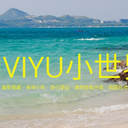
IVIYU小
新餐廳、各地小吃、旅行遊記、購物經驗分享．桃園在地部落客(Ta