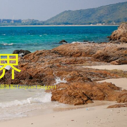
世界
oyuan Blogger)