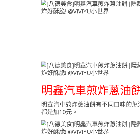
明
鑫
汽車
煎
炸
蔥油餅
明
鑫
汽車
煎
炸
蔥油餅有
不同
口味
的
蔥
都是加10元。