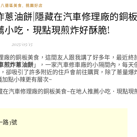
,
八德區美食
桃園好店
煎炸蔥油餅|隱藏在汽車修理廠的銅
薦小吃．現點現煎炸好酥脆!
2025/05/15
理廠的銅板美食，這間友人跟我講了好多年，最近終
車煎炸蔥油餅
」，
一家汽車修車廠的小隔間內，
每天
，
卻吸引了許多附近的住戶會前往購買，除了蔥量爆
議加點小辣更有層次~
一路3號