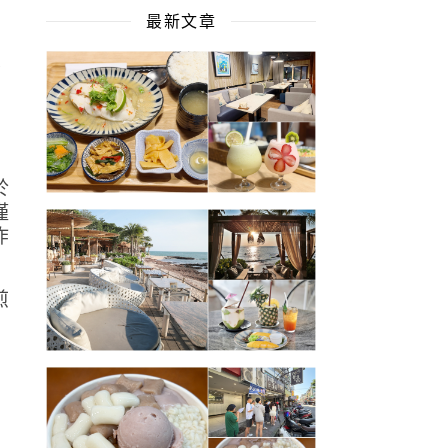
最新文章
板
於
僅
炸