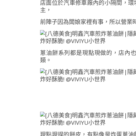
店面
位於
汽車
修
車廠
內
的
小
隔間，
環
主，
前陣子因為闆娘家裡有事，所以營業
蔥油餅系列都是現點現做的，店內
類。
現點現捍的餅皮，有點像是炸蛋蔥油