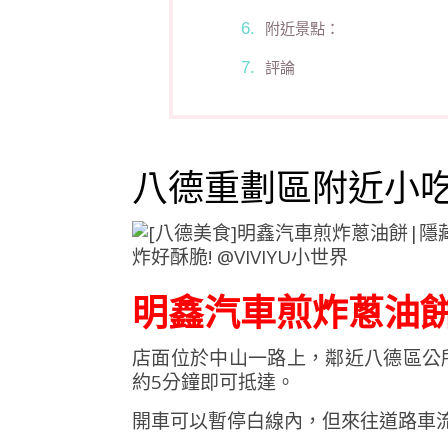
附近景點：
評論
八德重劃區附近小
明鑫汽車煎炸蔥油餅
店面
位於
中山
一路上，
鄰近
八德
區公
約
5
分鐘
即可
抵達。
開車可以暫停白線內，但來往道路車