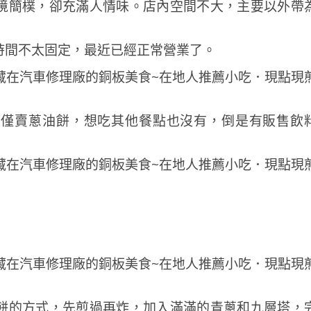
境
簡樸，
卻
充滿
人情味。
店
內
空間
不大，
主要
以外
帶
時間不太固定，最近已經正常營業了。
也僅賣蔥油餅，想吃其他餐點也沒有，倒是有販售飲
餅的方式，先煎過再炸，加入滿滿的青蔥和九層塔，