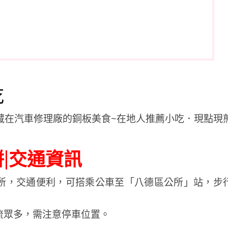
吃
|交通資訊
所，
交通
便利，
可
搭乘
公車
至「
八德
區公所」
站，
步
流眾多，需注意停車位置。