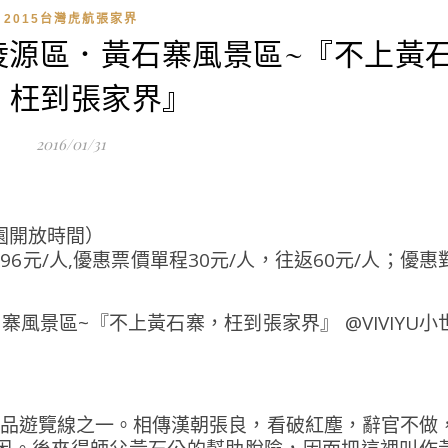
2015台灣虎航張家界
陵源區．黃石寨風景區~『不上黃
，枉到張家界』
2016/01/31
公園開放時間）
6元/人,優惠票價單程30元/人，往返60元/人；優惠
精品遊覽線之一。相傳漢朝張良，看破紅塵，辭官不做