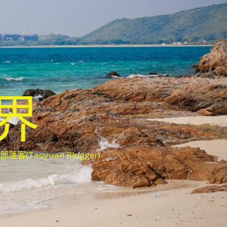
世界
oyuan Blogger)