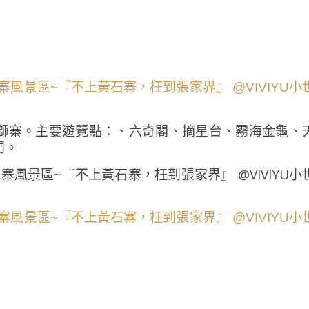
獅寨。主要遊覽點：、六奇閣、摘星台、霧海金龜、
門。