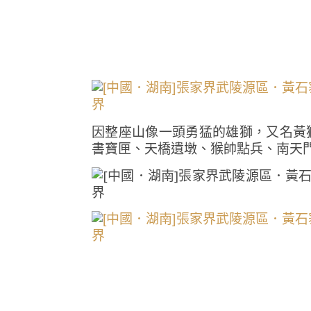
因整座山像一頭勇猛的雄獅，又名黃
書寶匣、天橋遺墩、猴帥點兵、南天