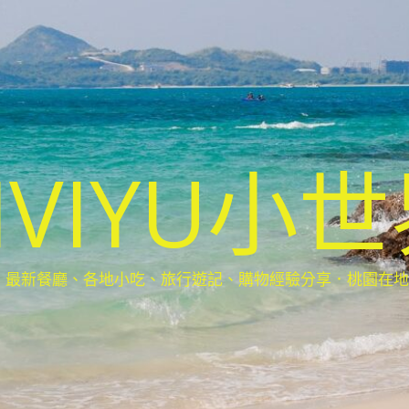
IVIYU小
新餐廳、各地小吃、旅行遊記、購物經驗分享．桃園在地部落客(Ta