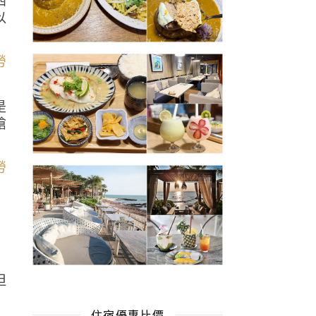
四
以
是
搶
但
住宿優惠比價