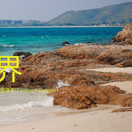
世界
oyuan Blogger)