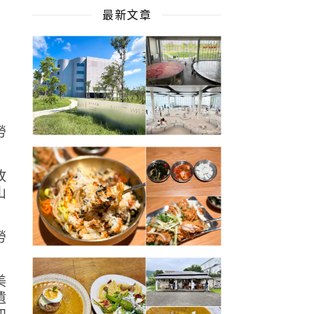
最新文章
故
山
美
遺