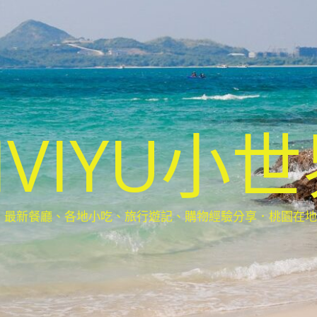
IVIYU小
新餐廳、各地小吃、旅行遊記、購物經驗分享．桃園在地部落客(Ta