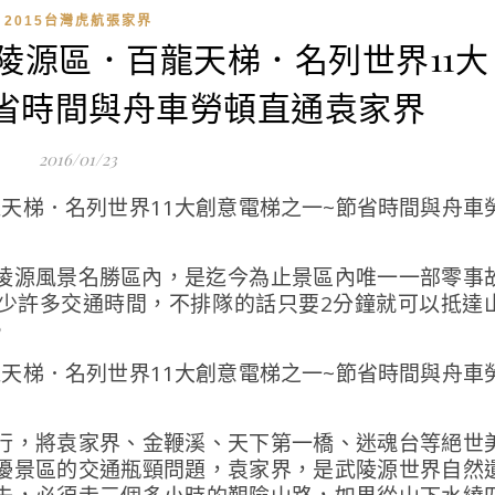
2015台灣虎航張家界
武陵源區．百龍天梯．名列世界11大
省時間與舟車勞頓直通袁家界
2016/01/23
源風景名勝區內，是迄今為​​止景區內唯一一部零事
少許多交通時間，不排隊的話只要2分鐘就可以抵達
。
行，將袁家界、金鞭溪、天下第一橋、迷魂台等絕世
擾景區的交通瓶頸問題，袁家界，是武陵源世界自然