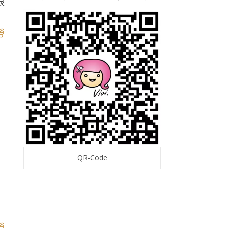
很
QR-Code