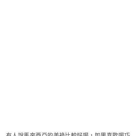
有人說馬來西亞的美祿比較好喝，如果喜歡喝巧