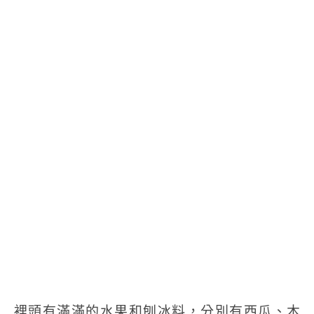
裡頭有滿滿的水果和刨冰料，分別有西瓜、木