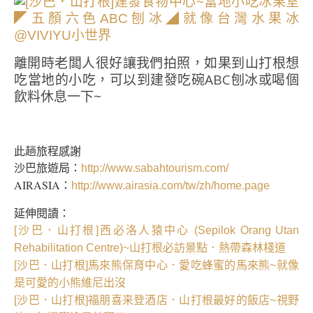
離開時老闆人很好讓我們拍照，如果到山打根想
吃當地的小吃，可以到建發吃碗ABC刨冰或喝個
飲料休息一下~
此趟旅程感謝
沙巴旅遊局：
http://www.sabahtourism.com/
AIRASIA：
http://www.airasia.com/tw/zh/home.page
延伸閱讀：
[沙巴．山打根]西必洛人猿中心 (Sepilok Orang Utan
Rehabilitation Centre)~山打根必訪景點．熱帶森林棧道
[沙巴．山打根]馬來熊保育中心．愛吃蜂蜜的馬來熊~就像
是可愛的小熊維尼出沒
[沙巴．山打根]福朋喜来登酒店．山打根最好的飯店~視野