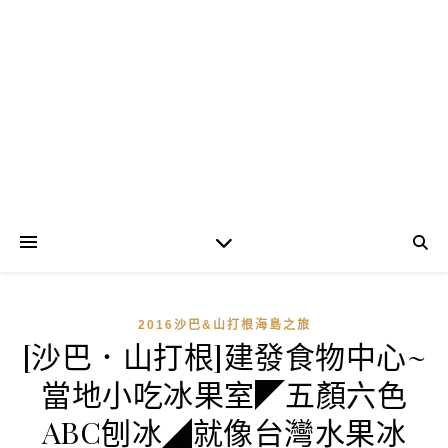
2016沙巴&山打根海島之旅
[沙巴．山打根]建發食物中心~
當地小吃冰果室◤五顏六色
ABC刨冰◢就像台灣水果冰