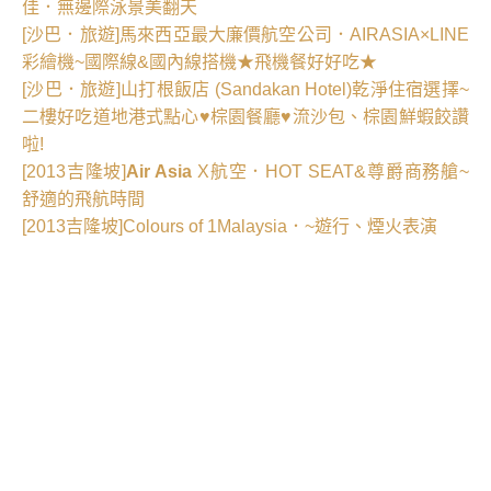
佳．無邊際泳景美翻天
[沙巴．旅遊]馬來西亞最大廉價航空公司．AIRASIA×LINE
彩繪機~國際線&國內線搭機★飛機餐好好吃★
[沙巴．旅遊]山打根飯店 (Sandakan Hotel)乾淨住宿選擇~
二樓好吃道地港式點心♥棕園餐廳♥流沙包、棕園鮮蝦餃讚
啦!
[2013吉隆坡]
Air Asia
X航空．HOT SEAT&尊爵商務艙~
舒適的飛航時間
[2013吉隆坡]Colours of 1Malaysia．~遊行、煙火表演