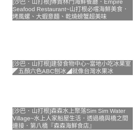
[沙巴．山打根]傅貴林門海鮮餐廳．Empire
Seafood Restaurant~山打根必嚐海鮮美食．
烤風螺、大蝦意麵、乾燒螃蟹超美味
[沙巴．山打根]建發食物中心~當地小吃冰果室
◤五顏六色ABC刨冰◢就像台灣水果冰
[沙巴．山打根]森森水上聚落Sim Sim Water
Village~水上人家船屋生活．透過橋與橋之間
連接．第八橋『森森海鮮食店』