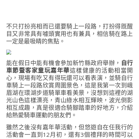
不只打扮亮相而已還要騎上一段路，打扮得既醒
目又非常具有噱頭實用也有兼具，相信騎在路上
一定是最吸睛的焦點。
能在假日中能有機會參加新竹縣政府舉辦，
自行
車節暨客家童玩嘉年華
這樣健康的活動相當開
心，現場有吃又有得玩還可以看表演，並騎自行
車騎上一段路欣賞周圍景色，這是我第一次到峨
眉湖在環湖步道騎單車看美景，沒想到這裡的湖
光山色這樣漂亮，青山綠水相互輝映，波光倒影
相互成趣，真是很適合騎腳踏車的好地方，介紹
給熱愛騎車運動的朋友們。
雖然之後沒有嘉年華活動，但悠遊自在任我行的
活動會一直到12月初，還有3個禮拜的時間可以