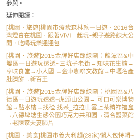
參與。
延伸閱讀：
[桃園．旅遊]桃園市療癒森林系一日遊．2016台
灣燈會在桃園．跟著VIVI一起玩~親子遊路線大公
開．吃喝玩樂通通包
[桃園．旅遊]2015金牌好店踩線團：龍潭區&中
壢區一日遊玩透透~三坑子老街→知味花生糖→
亨味食堂→小人國 →金車咖啡文教館→中壢名產
肚臍餅→新百王
[桃園．旅遊]2015金牌好店踩線團：桃園區&八
德區一日遊玩透透~虎頭山公園→ 可口可樂博物
館→點水樓→找碴.找茶_拉拉山雲上茶精祚禮盒
→八德埤塘生態公園巧克力共和國→清合醬菜館
→老陳家夫妻肺片
[桃園．美食]桃園市義大利麵(28家)懶人包特輯~