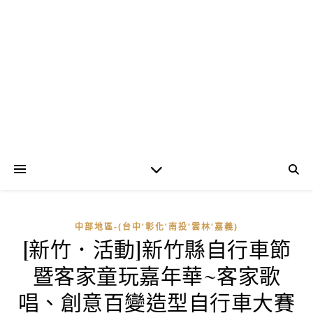
中部地區-(台中'彰化'南投'雲林'嘉義)
[新竹．活動]新竹縣自行車節
暨客家童玩嘉年華~客家歌
唱、創意百變造型自行車大賽