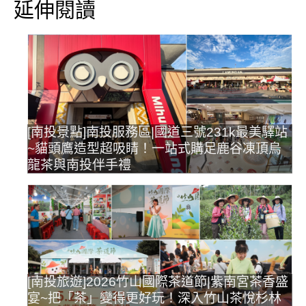
延伸閱讀
[南投景點]南投服務區|國道三號231k最美驛站
~貓頭鷹造型超吸睛！一站式購足鹿谷凍頂烏
龍茶與南投伴手禮
[南投旅遊]2026竹山國際茶道節|紫南宮茶香盛
宴~把「茶」變得更好玩！深入竹山茶悅杉林