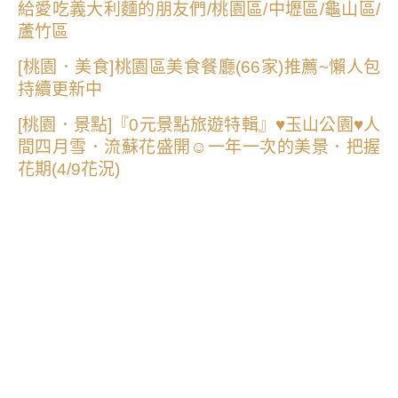
給愛吃義大利麵的朋友們/桃園區/中壢區/龜山區/
蘆竹區
[桃園．美食]桃園區美食餐廳(66家)推薦~懶人包
持續更新中
[桃園．景點]『0元景點旅遊特輯』♥玉山公園♥人
間四月雪．流蘇花盛開☺一年一次的美景．把握
花期(4/9花況)