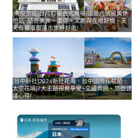
[南投旅遊]日月町複合式商場|國道六號最美休
憩站~結合美食、書店、文創與在地好物．天
天有餐車聚落市集好好逛!
[台中新社]2024新社花海．台中國際花毯節．
太空花境|7大主題視覺享受~交通資訊、旅遊建
議心得!