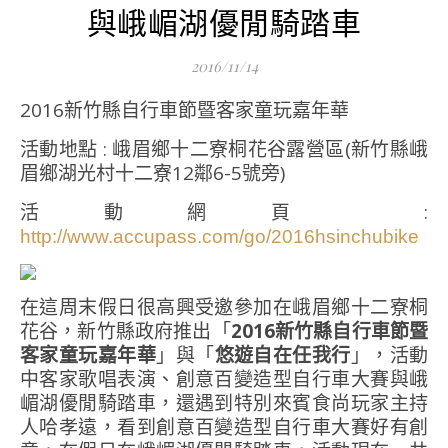
與峨嵋湖優閒騎踏車
2016/11/14
2016新竹縣自行車節暨客家童玩嘉年華
活動地點 : 峨眉鄉十二寮桐花谷露營區(新竹縣峨
眉鄉湖光村十二寮12鄰6-5號旁)
活動網頁 :
http://www.accupass.com/go/2016hsinchubike
在這周末假日很高興受邀參加在峨眉鄉十二寮桐
花谷，新竹縣政府推出「
2016新竹縣自行車節暨
客家童玩嘉年華
」與「
悠遊自在任我行
」，活動
中客家歌唱表演、創意百變造型自行車大賽與峨
嵋湖優閒騎踏車，還遇到特別來賓食尚玩家主持
人哈孝遠，看到創意百變造型自行車大賽好有創