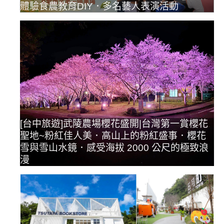
體驗食農教育DIY．多名藝人表演活動
[台中旅遊]武陵農場櫻花盛開|台灣第一賞櫻花
聖地~粉紅佳人美．高山上的粉紅盛事．櫻花
雪與雪山水鏡．感受海拔 2000 公尺的極致浪
漫